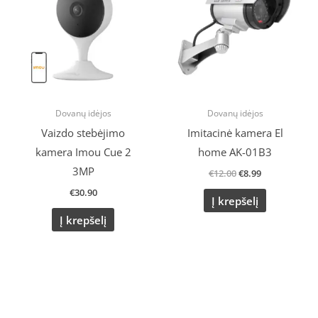
€12.00.
€8.99.
Dovanų idėjos
Dovanų idėjos
Vaizdo stebėjimo
Imitacinė kamera El
kamera Imou Cue 2
home AK-01B3
3MP
€
12.00
€
8.99
€
30.90
Į krepšelį
Į krepšelį