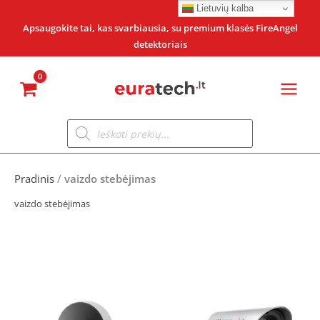
Pereiti
Lietuvių kalba
prie
Apsaugokite tai, kas svarbiausia, su premium klasės FireAngel
detektoriais
turinio
Products
search
Pradinis
/
vaizdo stebėjimas
vaizdo stebėjimas
Original
Current
price
price
was:
is: