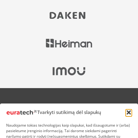
APIE MUS
Tvarkyti sutikimą dėl slapukų
NUOLAIDOS HEROJAMS
PRISTATYMAS
Naudojame tokias technologijas kaip slapukai, kad išsaugotume ir (arba)
PREKIŲ IR PINIGŲ GRĄŽINIMAS
pasiektume įrenginio informaciją. Tai darome siekdami pagerinti
ATSISKAITYMAS
naršymo patirtį ir rodyti (ne)suasmenintus skelbimus. Sutikdami su