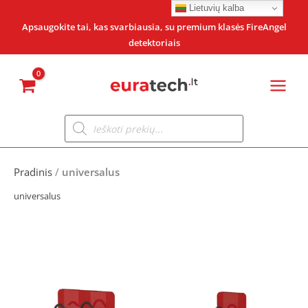
Pereiti
Lietuvių kalba
prie
Apsaugokite tai, kas svarbiausia, su premium klasės FireAngel
detektoriais
turinio
Products
search
Pradinis
/
universalus
universalus