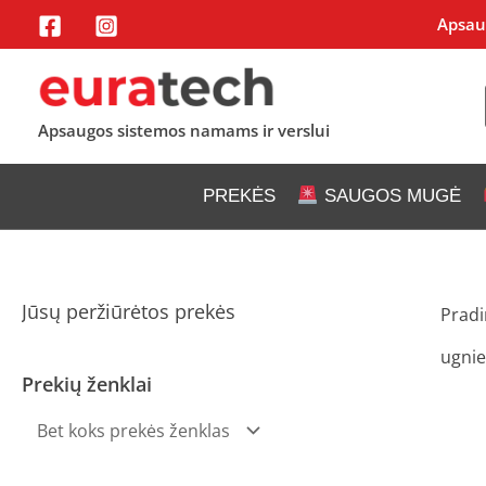
Pereiti
Apsaug
prie
turinio
Apsaugos sistemos namams ir verslui
PREKĖS
SAUGOS MUGĖ
Jūsų peržiūrėtos prekės
Pradi
ugnie
Prekių ženklai