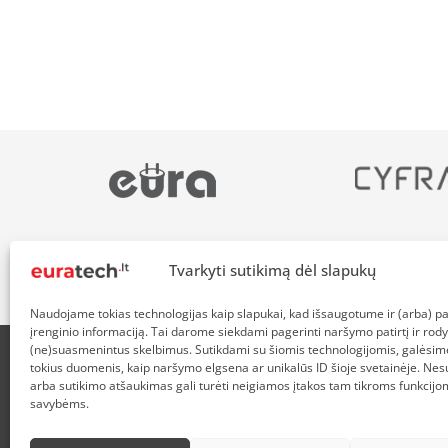
Tvarkyti sutikimą dėl slapukų
Naudojame tokias technologijas kaip slapukai, kad išsaugotume ir (arba) 
įrenginio informaciją. Tai darome siekdami pagerinti naršymo patirtį ir rody
(ne)suasmenintus skelbimus. Sutikdami su šiomis technologijomis, galėsim
tokius duomenis, kaip naršymo elgsena ar unikalūs ID šioje svetainėje. Nes
APIE MUS
NUOLAIDOS HEROJAMS
PRISTATYMAS
P
arba sutikimo atšaukimas gali turėti neigiamos įtakos tam tikroms funkcijom
savybėms.