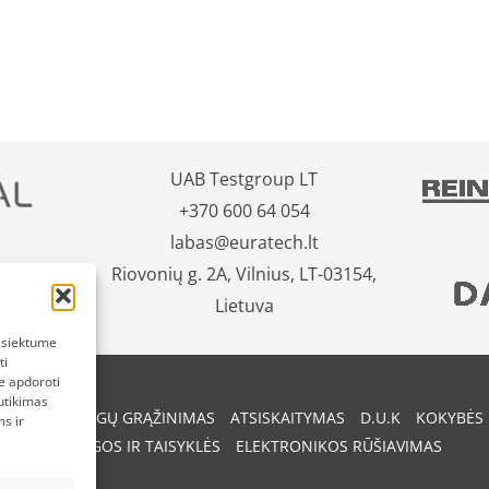
UAB Testgroup LT
+370 600 64 054
labas@euratech.lt
Riovonių g. 2A, Vilnius, LT-03154,
Lietuva
pasiektume
ti
e apdoroti
utikimas
REKIŲ IR PINIGŲ GRĄŽINIMAS
ATSISKAITYMAS
D.U.K
KOKYBĖS 
s ir
SĄLYGOS IR TAISYKLĖS
ELEKTRONIKOS RŪŠIAVIMAS