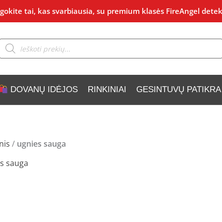
okite tai, kas svarbiausia, su premium klasės FireAngel detek
Products
search
DOVANŲ IDĖJOS
RINKINIAI
GESINTUVŲ PATIKRA
nis
/
ugnies sauga
s sauga