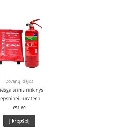
Dovanų idėjos
iešgaisrinis rinkinys
kepsninei Euratech
€
51.80
Į krepšelį