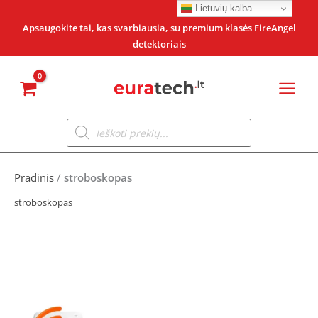
Pereiti
Lietuvių kalba
prie
Apsaugokite tai, kas svarbiausia, su premium klasės FireAngel
detektoriais
turinio
Products
search
Pradinis
/
stroboskopas
stroboskopas