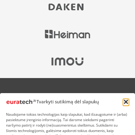
APIE MUS
Tvarkyti sutikimą dėl slapukų
NUOLAIDOS HEROJAMS
PRISTATYMAS
Naudojame tokias technologijas kaip slapukai, kad išsaugotume ir (arba)
PREKIŲ IR PINIGŲ GRĄŽINIMAS
pasiektume įrenginio informaciją. Tai darome siekdami pagerinti
ATSISKAITYMAS
naršymo patirtį ir rodyti (ne)suasmenintus skelbimus. Sutikdami su
D.U.K
šiomis technologijomis, galėsime apdoroti tokius duomenis, kaip