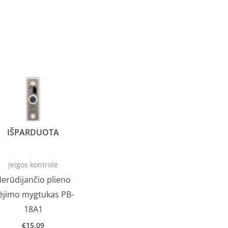
IŠPARDUOTA
Įeigos kontrolė
erūdijančio plieno
šėjimo mygtukas PB-
18A1
€
15.09