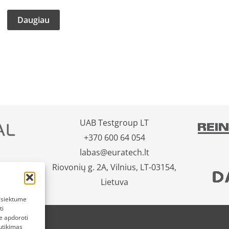
Daugiau
UAB Testgroup LT
+370 600 64 054
labas@euratech.lt
Riovonių g. 2A, Vilnius, LT-03154,
Lietuva
pasiektume
ti
e apdoroti
utikimas