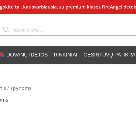
okite tai, kas svarbiausia, su premium klasės FireAngel detek
Products
search
DOVANŲ IDĖJOS
RINKINIAI
GESINTUVŲ PATIKRA
nis
/
spynoms
oms