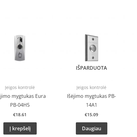
IŠPARDUOTA
Įeigos kontrolė
Įeigos kontrolė
ėjimo mygtukas Eura
Išėjimo mygtukas PB-
PB-04H5
14A1
€
18.61
€
15.09
Į krepšelį
Daugiau