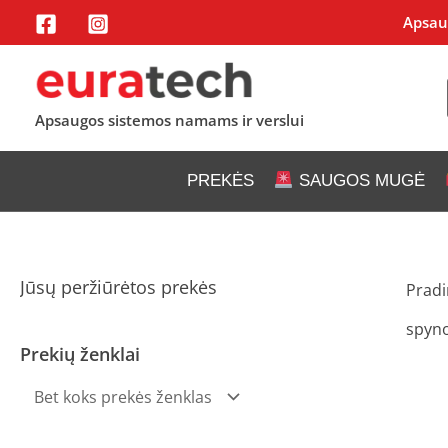
Pereiti
Apsaug
prie
turinio
Apsaugos sistemos namams ir verslui
PREKĖS
SAUGOS MUGĖ
Jūsų peržiūrėtos prekės
Pradi
spyn
Prekių ženklai