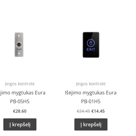
Original
Current
price
price
was:
is:
€24.45.
€14.45.
Įeigos kontrolė
Įeigos kontrolė
ėjimo mygtukas Eura
Išėjimo mygtukas Eura
PB-05H5
PB-01H5
€
28.60
€
24.45
€
14.45
Į krepšelį
Į krepšelį