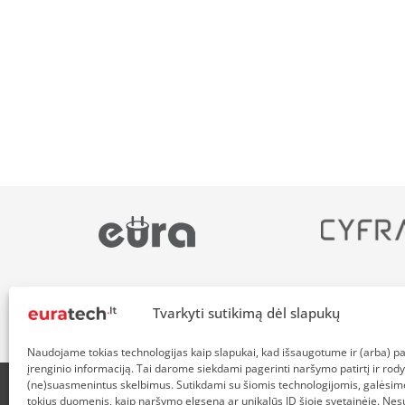
Tvarkyti sutikimą dėl slapukų
Naudojame tokias technologijas kaip slapukai, kad išsaugotume ir (arba) 
įrenginio informaciją. Tai darome siekdami pagerinti naršymo patirtį ir rody
(ne)suasmenintus skelbimus. Sutikdami su šiomis technologijomis, galėsim
tokius duomenis, kaip naršymo elgsena ar unikalūs ID šioje svetainėje. Nes