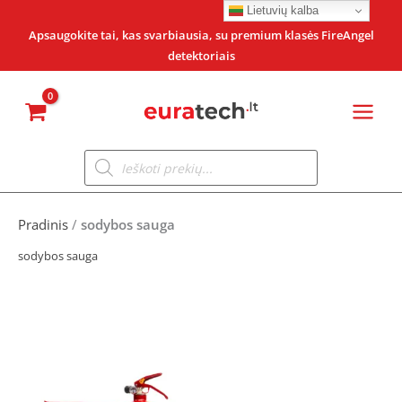
Pereiti
Lietuvių kalba
prie
Apsaugokite tai, kas svarbiausia, su premium klasės FireAngel
detektoriais
turinio
Products
search
Pradinis
/
sodybos sauga
sodybos sauga