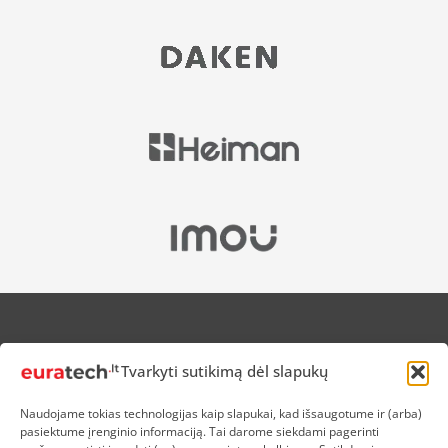
APIE MUS
Tvarkyti sutikimą dėl slapukų
NUOLAIDOS HEROJAMS
PRISTATYMAS
Naudojame tokias technologijas kaip slapukai, kad išsaugotume ir (arba)
PREKIŲ IR PINIGŲ GRĄŽINIMAS
pasiektume įrenginio informaciją. Tai darome siekdami pagerinti
ATSISKAITYMAS