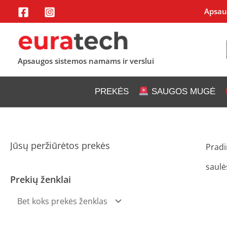
Pereiti
Apsaug
prie
turinio
Apsaugos sistemos namams ir verslui
PREKĖS
SAUGOS MUGĖ
Jūsų peržiūrėtos prekės
Pradi
saul
Prekių ženklai