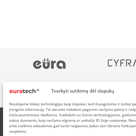
Tvarkyti sutikimą dėl slapukų
Naudojame tokias technologijas kaip slapukai, kad išsaugotume ir (arba) 
įrenginio informaciją. Tai darome siekdami pagerinti naršymo patirtį ir rody
(ne)suasmenintus skelbimus. Sutikdami su šiomis technologijomis, galėsim
tokius duomenis, kaip naršymo elgsena ar unikalūs ID šioje svetainėje. Nes
APIE MUS
NUOLAIDOS HEROJAMS
PRISTATYMAS
P
arba sutikimo atšaukimas gali turėti neigiamos įtakos tam tikroms funkcijom
savybėms.