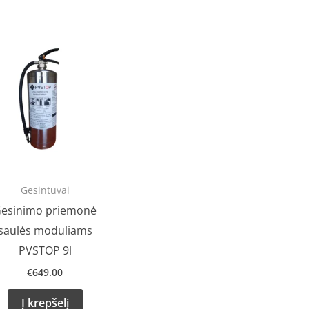
Gesintuvai
esinimo priemonė
saulės moduliams
PVSTOP 9l
€
649.00
Į krepšelį