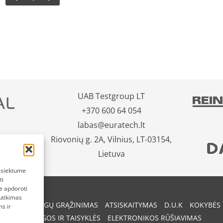
UAB Testgroup LT
+370 600 64 054
labas@euratech.lt
Riovonių g. 2A, Vilnius, LT-03154,
Lietuva
pasiektume
ti
e apdoroti
utikimas
REKIŲ IR PINIGŲ GRĄŽINIMAS
ATSISKAITYMAS
D.U.K
KOKYBĖS 
s ir
SĄLYGOS IR TAISYKLĖS
ELEKTRONIKOS RŪŠIAVIMAS