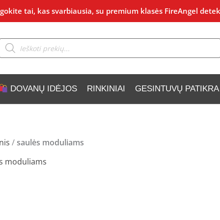
okite tai, kas svarbiausia, su premium klasės FireAngel detek
Products
search
DOVANŲ IDĖJOS
RINKINIAI
GESINTUVŲ PATIKRA
nis
/
saulės moduliams
ės moduliams