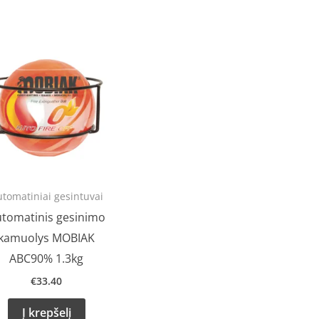
tomatiniai gesintuvai
tomatinis gesinimo
kamuolys MOBIAK
ABC90% 1.3kg
€
33.40
Į krepšelį