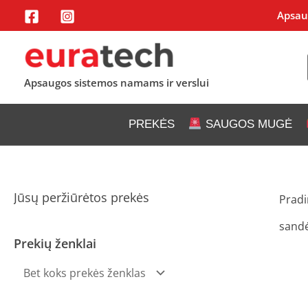
Pereiti
Apsaug
prie
turinio
Apsaugos sistemos namams ir verslui
PREKĖS
SAUGOS MUGĖ
Jūsų peržiūrėtos prekės
Pradi
sandė
Prekių ženklai