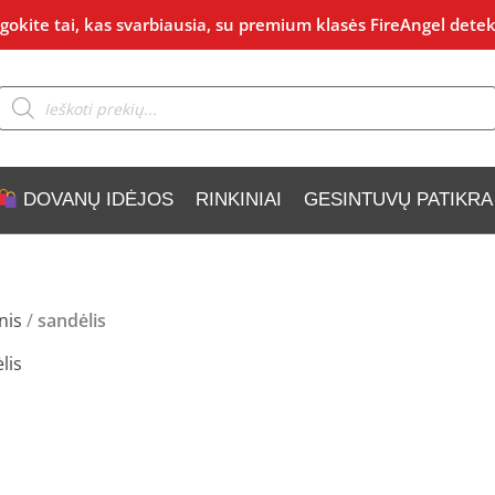
okite tai, kas svarbiausia, su premium klasės FireAngel detek
Products
search
DOVANŲ IDĖJOS
RINKINIAI
GESINTUVŲ PATIKRA
nis
/
sandėlis
lis