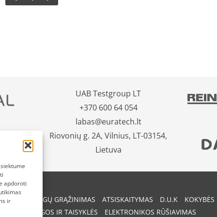
UAB Testgroup LT
+370 600 64 054
labas@euratech.lt
Riovonių g. 2A, Vilnius, LT-03154,
Lietuva
pasiektume
ti
e apdoroti
utikimas
REKIŲ IR PINIGŲ GRĄŽINIMAS
ATSISKAITYMAS
D.U.K
KOKYBĖS 
s ir
SĄLYGOS IR TAISYKLĖS
ELEKTRONIKOS RŪŠIAVIMAS