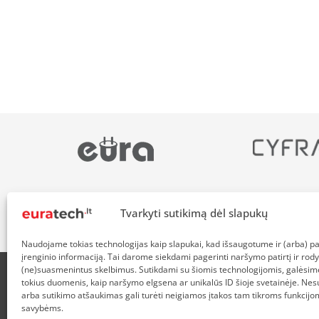
Tvarkyti sutikimą dėl slapukų
Naudojame tokias technologijas kaip slapukai, kad išsaugotume ir (arba) 
įrenginio informaciją. Tai darome siekdami pagerinti naršymo patirtį ir rody
(ne)suasmenintus skelbimus. Sutikdami su šiomis technologijomis, galėsim
tokius duomenis, kaip naršymo elgsena ar unikalūs ID šioje svetainėje. Nes
APIE MUS
NUOLAIDOS HEROJAMS
PRISTATYMAS
P
arba sutikimo atšaukimas gali turėti neigiamos įtakos tam tikroms funkcijom
savybėms.