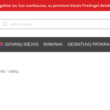
okite tai, kas svarbiausia, su premium klasės FireAngel detek
Products
search
DOVANŲ IDĖJOS
RINKINIAI
GESINTUVŲ PATIKRA
nis
/
raktų