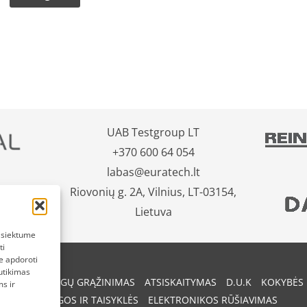
UAB Testgroup LT
+370 600 64 054
labas@euratech.lt
Riovonių g. 2A, Vilnius, LT-03154,
Lietuva
pasiektume
ti
e apdoroti
utikimas
REKIŲ IR PINIGŲ GRĄŽINIMAS
ATSISKAITYMAS
D.U.K
KOKYBĖS 
s ir
SĄLYGOS IR TAISYKLĖS
ELEKTRONIKOS RŪŠIAVIMAS