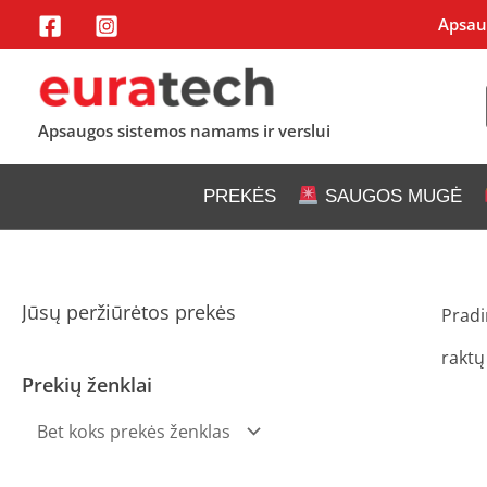
Pereiti
Apsaug
prie
turinio
Apsaugos sistemos namams ir verslui
PREKĖS
SAUGOS MUGĖ
Jūsų peržiūrėtos prekės
Pradi
raktų
Prekių ženklai