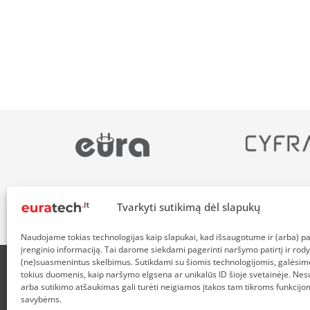
Tvarkyti sutikimą dėl slapukų
Naudojame tokias technologijas kaip slapukai, kad išsaugotume ir (arba) 
įrenginio informaciją. Tai darome siekdami pagerinti naršymo patirtį ir rody
(ne)suasmenintus skelbimus. Sutikdami su šiomis technologijomis, galėsim
tokius duomenis, kaip naršymo elgsena ar unikalūs ID šioje svetainėje. Nes
APIE MUS
NUOLAIDOS HEROJAMS
PRISTATYMAS
P
arba sutikimo atšaukimas gali turėti neigiamos įtakos tam tikroms funkcijom
savybėms.