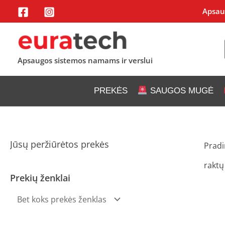
Pereiti
Apsaug
prie
turinio
Apsaugos sistemos namams ir verslui
PREKĖS
SAUGOS MUGĖ
Jūsų peržiūrėtos prekės
Pradi
raktų
Prekių ženklai