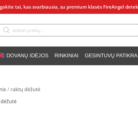
okite tai, kas svarbiausia, su premium klasės FireAngel detek
Products
search
DOVANŲ IDĖJOS
RINKINIAI
GESINTUVŲ PATIKRA
nis
/
raktų dėžutė
 dėžutė