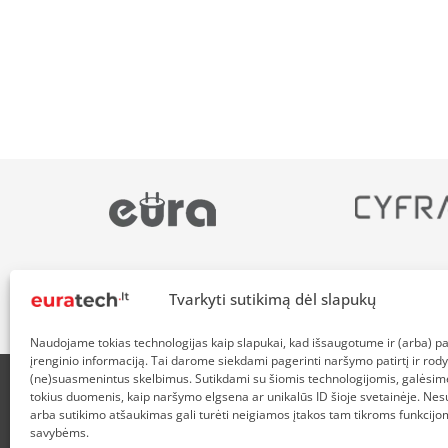
Tvarkyti sutikimą dėl slapukų
Naudojame tokias technologijas kaip slapukai, kad išsaugotume ir (arba) 
įrenginio informaciją. Tai darome siekdami pagerinti naršymo patirtį ir rody
(ne)suasmenintus skelbimus. Sutikdami su šiomis technologijomis, galėsim
tokius duomenis, kaip naršymo elgsena ar unikalūs ID šioje svetainėje. Nes
APIE MUS
NUOLAIDOS HEROJAMS
PRISTATYMAS
P
arba sutikimo atšaukimas gali turėti neigiamos įtakos tam tikroms funkcijom
savybėms.