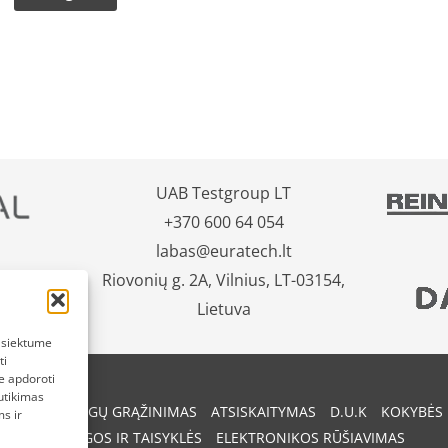
UAB Testgroup LT
+370 600 64 054
labas@euratech.lt
Riovonių g. 2A, Vilnius, LT-03154,
Lietuva
pasiektume
ti
e apdoroti
utikimas
REKIŲ IR PINIGŲ GRĄŽINIMAS
ATSISKAITYMAS
D.U.K
KOKYBĖS 
s ir
SĄLYGOS IR TAISYKLĖS
ELEKTRONIKOS RŪŠIAVIMAS