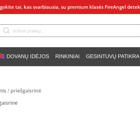
okite tai, kas svarbiausia, su premium klasės FireAngel detek
Products
search
DOVANŲ IDĖJOS
RINKINIAI
GESINTUVŲ PATIKRA
nis
/
priešgaisrinė
gaisrinė