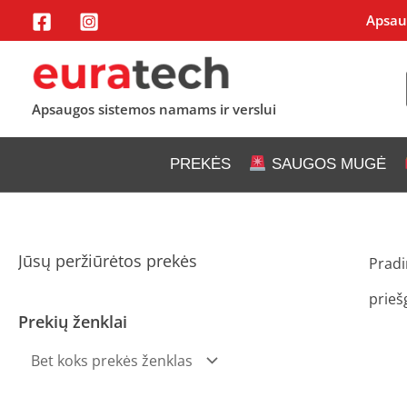
Pereiti
Apsaug
prie
turinio
Apsaugos sistemos namams ir verslui
PREKĖS
SAUGOS MUGĖ
Jūsų peržiūrėtos prekės
Pradi
prieš
Prekių ženklai