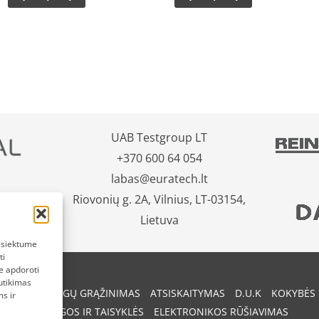
UAB Testgroup LT
+370 600 64 054
labas@euratech.lt
Riovonių g. 2A, Vilnius, LT-03154,
Lietuva
pasiektume
ti
e apdoroti
utikimas
REKIŲ IR PINIGŲ GRĄŽINIMAS
ATSISKAITYMAS
D.U.K
KOKYBĖS 
s ir
SĄLYGOS IR TAISYKLĖS
ELEKTRONIKOS RŪŠIAVIMAS