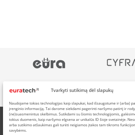
Tvarkyti sutikimą dėl slapukų
Naudojame tokias technologijas kaip slapukai, kad išsaugotume ir (arba) 
įrenginio informaciją. Tai darome siekdami pagerinti naršymo patirtį ir rody
(ne)suasmenintus skelbimus. Sutikdami su šiomis technologijomis, galėsim
tokius duomenis, kaip naršymo elgsena ar unikalūs ID šioje svetainėje. Nes
APIE MUS
NUOLAIDOS HEROJAMS
PRISTATYMAS
P
arba sutikimo atšaukimas gali turėti neigiamos įtakos tam tikroms funkcijom
savybėms.