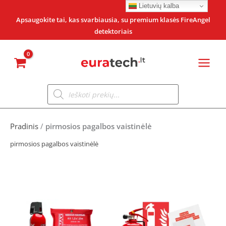
Pereiti
Lietuvių kalba
prie
Apsaugokite tai, kas svarbiausia, su premium klasės FireAngel
detektoriais
turinio
Products
search
Pradinis
/
pirmosios pagalbos vaistinėlė
pirmosios pagalbos vaistinėlė