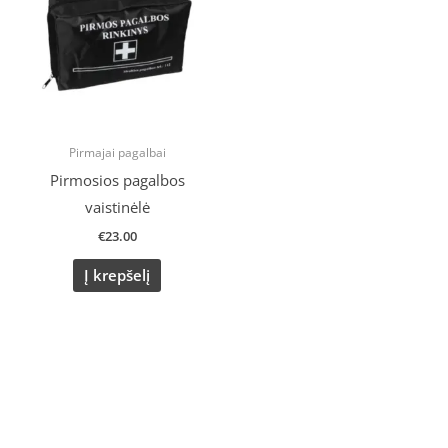
Pirmajai pagalbai
Pirmosios pagalbos
vaistinėlė
€
23.00
Į krepšelį