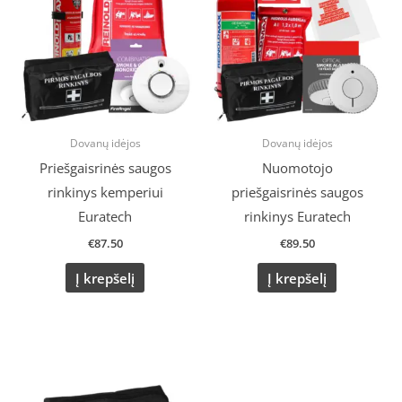
Dovanų idėjos
Dovanų idėjos
Priešgaisrinės saugos
Nuomotojo
rinkinys kemperiui
priešgaisrinės saugos
Euratech
rinkinys Euratech
€
87.50
€
89.50
Į krepšelį
Į krepšelį