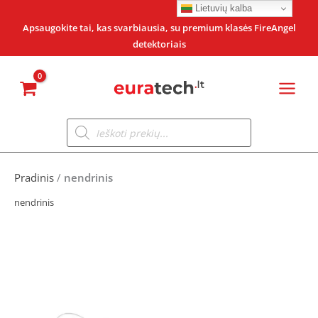
Pereiti
Lietuvių kalba
prie
Apsaugokite tai, kas svarbiausia, su premium klasės FireAngel
detektoriais
turinio
Products
search
Pradinis
/
nendrinis
nendrinis