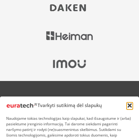
APIE MUS
Tvarkyti sutikimą dėl slapukų
NUOLAIDOS HEROJAMS
PRISTATYMAS
Naudojame tokias technologijas kaip slapukai, kad išsaugotume ir (arba)
PREKIŲ IR PINIGŲ GRĄŽINIMAS
pasiektume įrenginio informaciją. Tai darome siekdami pagerinti
ATSISKAITYMAS
naršymo patirtį ir rodyti (ne)suasmenintus skelbimus. Sutikdami su
D.U.K
šiomis technologijomis, galėsime apdoroti tokius duomenis, kaip