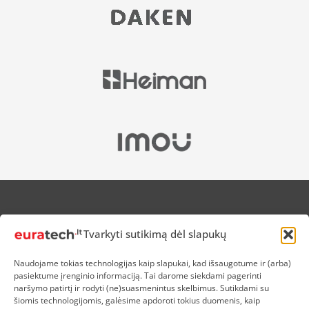
APIE MUS
Tvarkyti sutikimą dėl slapukų
NUOLAIDOS HEROJAMS
PRISTATYMAS
Naudojame tokias technologijas kaip slapukai, kad išsaugotume ir (arba)
PREKIŲ IR PINIGŲ GRĄŽINIMAS
pasiektume įrenginio informaciją. Tai darome siekdami pagerinti
ATSISKAITYMAS
naršymo patirtį ir rodyti (ne)suasmenintus skelbimus. Sutikdami su
D.U.K
šiomis technologijomis, galėsime apdoroti tokius duomenis, kaip