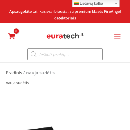
Pereiti
Lietuvių kalba
prie
Apsaugokite tai, kas svarbiausia, su premium klasės FireAngel
detektoriais
turinio
Products
search
Pradinis
/
nauja sudėtis
nauja sudėtis