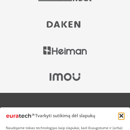
APIE MUS
Tvarkyti sutikimą dėl slapukų
NUOLAIDOS HEROJAMS
PRISTATYMAS
Naudojame tokias technologijas kaip slapukai, kad išsaugotume ir (arba)
PREKIŲ IR PINIGŲ GRĄŽINIMAS