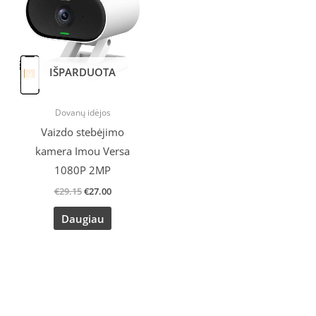
€29.15.
€27.00.
IŠPARDUOTA
Dovanų idėjos
Vaizdo stebėjimo
kamera Imou Versa
1080P 2MP
€
29.15
€
27.00
Daugiau