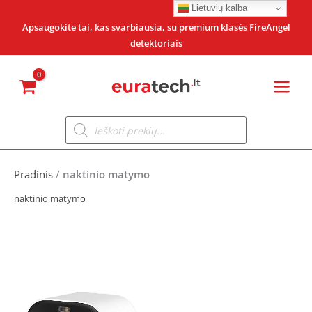
Pereiti
Lietuvių kalba
prie
Apsaugokite tai, kas svarbiausia, su premium klasės FireAngel
detektoriais
turinio
Products
search
Pradinis
/
naktinio matymo
naktinio matymo
Original
Current
price
price
was:
is: