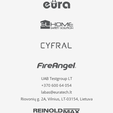
UAB Testgroup LT
+370 600 64 054
labas@euratech.lt
Riovonių g. 2A, Vilnius, LT-03154, Lietuva