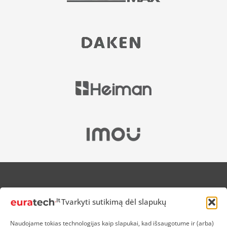
APIE MUS
Tvarkyti sutikimą dėl slapukų
NUOLAIDOS HEROJAMS
PRISTATYMAS
Naudojame tokias technologijas kaip slapukai, kad išsaugotume ir (arba)
PREKIŲ IR PINIGŲ GRĄŽINIMAS