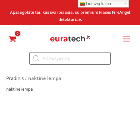
Pereiti
Lietuvių kalba
prie
Apsaugokite tai, kas svarbiausia, su premium klasės FireAngel
detektoriais
turinio
Products
search
Pradinis
/
naktinė lempa
naktinė lempa
Original
Current
price
price
was:
is: