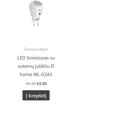
€4.90.
€3.00.
Dovanų idėjos
LED šviestuvas su
sutemų jutikliu El
home ML-02A3
€
4.90
€
3.00
Į krepšelį