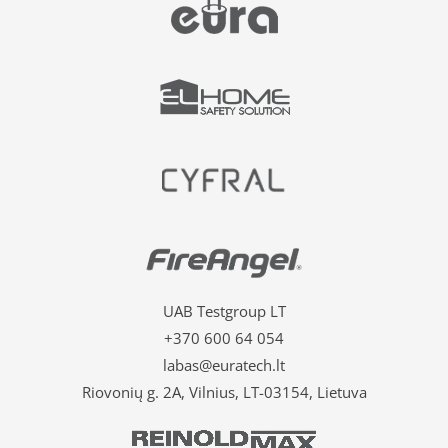
UAB Testgroup LT
+370 600 64 054
labas@euratech.lt
Riovonių g. 2A, Vilnius, LT-03154, Lietuva