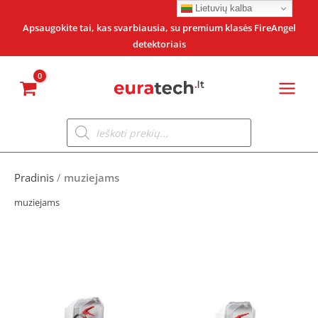
Pereiti
Lietuvių kalba
prie
Apsaugokite tai, kas svarbiausia, su premium klasės FireAngel
detektoriais
turinio
Products
search
Pradinis
/
muziejams
muziejams