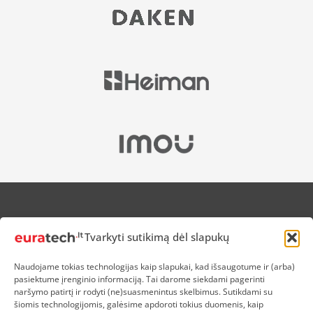
APIE MUS
Tvarkyti sutikimą dėl slapukų
NUOLAIDOS HEROJAMS
PRISTATYMAS
Naudojame tokias technologijas kaip slapukai, kad išsaugotume ir (arba)
PREKIŲ IR PINIGŲ GRĄŽINIMAS
pasiektume įrenginio informaciją. Tai darome siekdami pagerinti
ATSISKAITYMAS
naršymo patirtį ir rodyti (ne)suasmenintus skelbimus. Sutikdami su
D.U.K
šiomis technologijomis, galėsime apdoroti tokius duomenis, kaip