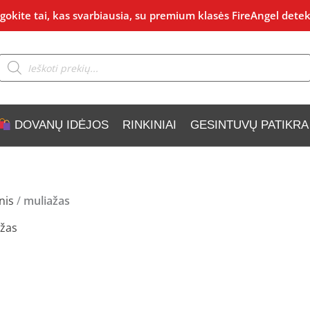
okite tai, kas svarbiausia, su premium klasės FireAngel detek
Products
search
DOVANŲ IDĖJOS
RINKINIAI
GESINTUVŲ PATIKRA
nis
/
muliažas
žas