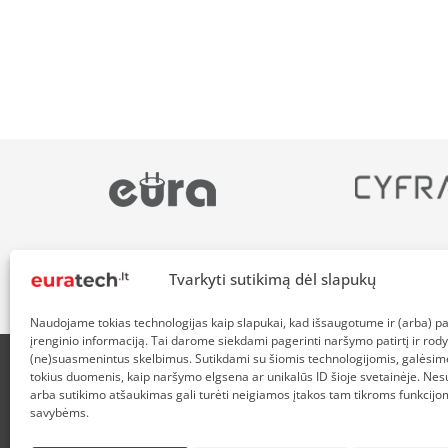
Tvarkyti sutikimą dėl slapukų
Naudojame tokias technologijas kaip slapukai, kad išsaugotume ir (arba) 
įrenginio informaciją. Tai darome siekdami pagerinti naršymo patirtį ir rody
(ne)suasmenintus skelbimus. Sutikdami su šiomis technologijomis, galėsim
tokius duomenis, kaip naršymo elgsena ar unikalūs ID šioje svetainėje. Nes
APIE MUS
NUOLAIDOS HEROJAMS
PRISTATYMAS
P
arba sutikimo atšaukimas gali turėti neigiamos įtakos tam tikroms funkcijom
savybėms.