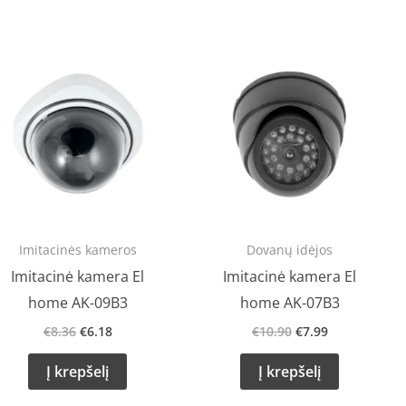
Original
Current
Original
Current
price
price
price
price
was:
is:
was:
is:
€8.36.
€6.18.
€10.90.
€7.99.
Imitacinės kameros
Dovanų idėjos
Imitacinė kamera El
Imitacinė kamera El
home AK-09B3
home AK-07B3
€
8.36
€
6.18
€
10.90
€
7.99
Į krepšelį
Į krepšelį