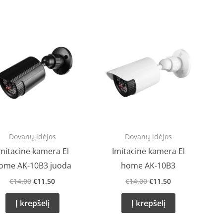
Original
Current
Original
Current
price
price
price
price
was:
is:
was:
is:
€14.00.
€11.50.
€14.00.
€11.50.
Dovanų idėjos
Dovanų idėjos
mitacinė kamera El
Imitacinė kamera El
ome AK-10B3 juoda
home AK-10B3
€
14.00
€
11.50
€
14.00
€
11.50
Į krepšelį
Į krepšelį