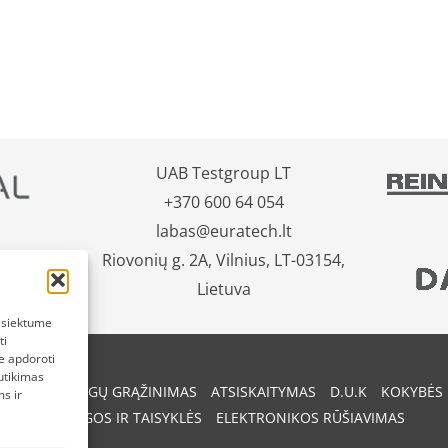
UAB Testgroup LT
+370 600 64 054
labas@euratech.lt
Riovonių g. 2A, Vilnius, LT-03154,
Lietuva
pasiektume
ti
e apdoroti
utikimas
REKIŲ IR PINIGŲ GRĄŽINIMAS
ATSISKAITYMAS
D.U.K
KOKYBĖS 
s ir
SĄLYGOS IR TAISYKLĖS
ELEKTRONIKOS RŪŠIAVIMAS