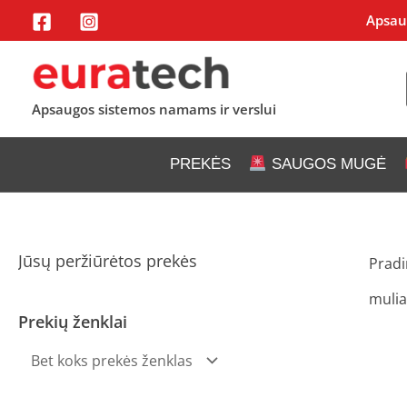
Pereiti
Apsaug
prie
turinio
Apsaugos sistemos namams ir verslui
PREKĖS
SAUGOS MUGĖ
Jūsų peržiūrėtos prekės
Pradi
mulia
Prekių ženklai