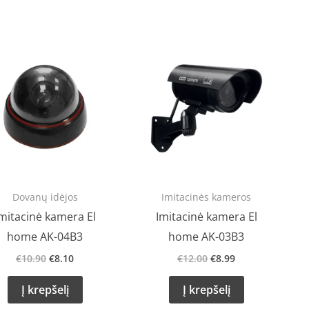
Original
Current
Original
Current
price
price
price
price
was:
is:
was:
is:
€10.90.
€8.10.
€12.00.
€8.99.
Dovanų idėjos
Imitacinės kameros
mitacinė kamera El
Imitacinė kamera El
home AK-04B3
home AK-03B3
€
10.90
€
8.10
€
12.00
€
8.99
Į krepšelį
Į krepšelį