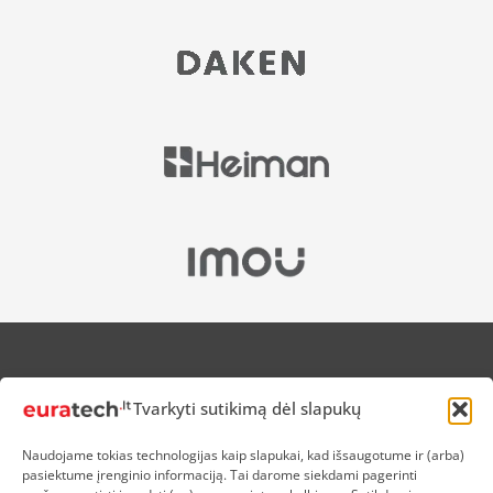
APIE MUS
Tvarkyti sutikimą dėl slapukų
NUOLAIDOS HEROJAMS
PRISTATYMAS
Naudojame tokias technologijas kaip slapukai, kad išsaugotume ir (arba)
PREKIŲ IR PINIGŲ GRĄŽINIMAS
pasiektume įrenginio informaciją. Tai darome siekdami pagerinti
ATSISKAITYMAS