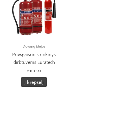
Dovanų idėjos
Priešgaisrinis rinkinys
dirbtuvėms Euratech
€
101.90
Į krepšelį