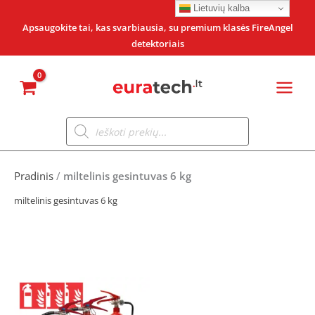
Pereiti
Lietuvių kalba
prie
Apsaugokite tai, kas svarbiausia, su premium klasės FireAngel
detektoriais
turinio
Products
search
Pradinis
/
miltelinis gesintuvas 6 kg
miltelinis gesintuvas 6 kg