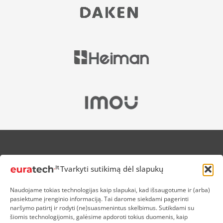
APIE MUS
Tvarkyti sutikimą dėl slapukų
NUOLAIDOS HEROJAMS
PRISTATYMAS
Naudojame tokias technologijas kaip slapukai, kad išsaugotume ir (arba)
PREKIŲ IR PINIGŲ GRĄŽINIMAS
pasiektume įrenginio informaciją. Tai darome siekdami pagerinti
ATSISKAITYMAS
naršymo patirtį ir rodyti (ne)suasmenintus skelbimus. Sutikdami su
D.U.K
šiomis technologijomis, galėsime apdoroti tokius duomenis, kaip