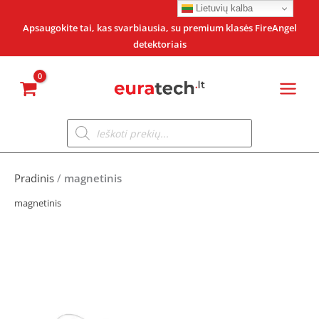
Pereiti
Lietuvių kalba
prie
Apsaugokite tai, kas svarbiausia, su premium klasės FireAngel
detektoriais
turinio
Products
search
Pradinis
/
magnetinis
magnetinis