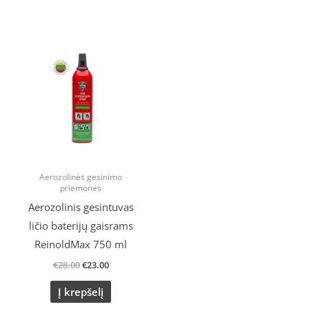
Original
Current
price
price
was:
is:
€28.00.
€23.00.
Aerozolinės gesinimo
priemonės
Aerozolinis gesintuvas
ličio baterijų gaisrams
ReinoldMax 750 ml
€
28.00
€
23.00
Į krepšelį