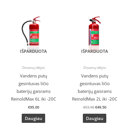
Original
Current
price
price
was:
is:
€53.90.
€49.50.
IŠPARDUOTA
IŠPARDUOTA
Dovanų idėjos
Dovanų idėjos
Vandens putų
Vandens putų
gesintuvas ličio
gesintuvas ličio
baterijų gaisrams
baterijų gaisrams
ReinoldMax 6L iki -20C
ReinoldMax 2L iki -20C
€
95.00
€
53.90
€
49.50
Daugiau
Daugiau