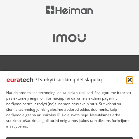
APIE MUS
Tvarkyti sutikimą dėl slapukų
NUOLAIDOS HEROJAMS
PRISTATYMAS
Naudojame tokias technologijas kaip slapukai, kad išsaugotume ir (arba)
PREKIŲ IR PINIGŲ GRĄŽINIMAS
pasiektume įrenginio informaciją. Tai darome siekdami pagerinti
ATSISKAITYMAS
naršymo patirtį ir rodyti (ne)suasmenintus skelbimus. Sutikdami su
D.U.K
šiomis technologijomis, galėsime apdoroti tokius duomenis, kaip
naršymo elgsena ar unikalūs ID šioje svetainėje. Nesutikimas arba
KOKYBĖS POLITIKA
sutikimo atšaukimas gali turėti neigiamos įtakos tam tikroms funkcijoms
SLAPUKŲ POLITIKA
ir savybėms.
PRIVATUMO POLITIKA
SĄLYGOS IR TAISYKLĖS