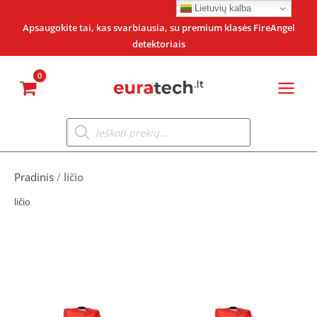
Pereiti
Lietuvių kalba
prie
Apsaugokite tai, kas svarbiausia, su premium klasės FireAngel
detektoriais
turinio
Products
search
Pradinis
/
ličio
ličio