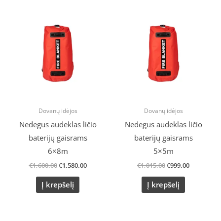
Original
Current
Original
Current
price
price
price
price
was:
is:
was:
is:
€1,600.00.
€1,580.00.
€1,015.00.
€999.00.
Dovanų idėjos
Dovanų idėjos
Nedegus audeklas ličio
Nedegus audeklas ličio
baterijų gaisrams
baterijų gaisrams
6×8m
5×5m
€
1,600.00
€
1,580.00
€
1,015.00
€
999.00
Į krepšelį
Į krepšelį