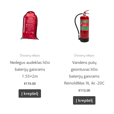
Dovanų idėjos
Dovanų idėjos
Nedegus audeklas ličio
Vandens putų
baterijų gaisrams
gesintuvas ličio
1.55×2m
baterijų gaisrams
ReinoldMax 9L iki -20C
€
119.00
€
113.00
Į krepšelį
Į krepšelį