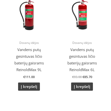
was:
is:
€93.00.
€85.70.
Dovanų idėjos
Dovanų idėjos
Vandens putų
Vandens putų
gesintuvas ličio
gesintuvas ličio
baterijų gaisrams
baterijų gaisrams
ReinoldMax 9L
ReinoldMax 6L
€
111.00
€
93.00
€
85.70
Į krepšelį
Į krepšelį
Original
Current