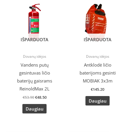
price
price
was:
is:
€53.90.
€48.50.
IŠPARDUOTA
IŠPARDUOTA
Dovanų idėjos
Dovanų idėjos
Vandens putų
Antklodė ličio
gesintuvas ličio
baterijoms gesinti
baterijų gaisrams
MOBIAK 3x3m
ReinoldMax 2L
€
145.20
€
53.90
€
48.50
Daugiau
Daugiau