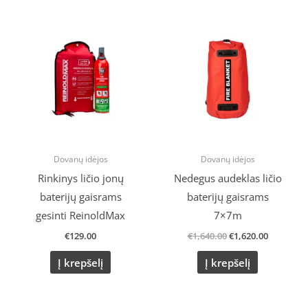
Original
Current
price
price
was:
is:
€1,640.00.
€1,620.00
Dovanų idėjos
Dovanų idėjos
Rinkinys ličio jonų
Nedegus audeklas ličio
baterijų gaisrams
baterijų gaisrams
gesinti ReinoldMax
7×7m
€
129.00
€
1,640.00
€
1,620.00
Į krepšelį
Į krepšelį