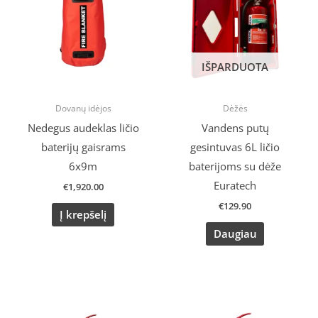
IŠPARDUOTA
Dovanų idėjos
Dėžės
Nedegus audeklas ličio
Vandens putų
baterijų gaisrams
gesintuvas 6L ličio
6x9m
baterijoms su dėže
Euratech
€
1,920.00
€
129.90
Į krepšelį
Daugiau
Original
Current
price
price