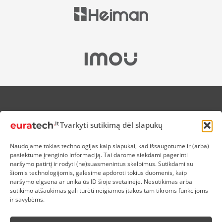
APIE MUS
Tvarkyti sutikimą dėl slapukų
NUOLAIDOS HEROJAMS
PRISTATYMAS
Naudojame tokias technologijas kaip slapukai, kad išsaugotume ir (arba)
PREKIŲ IR PINIGŲ GRĄŽINIMAS
pasiektume įrenginio informaciją. Tai darome siekdami pagerinti
ATSISKAITYMAS
naršymo patirtį ir rodyti (ne)suasmenintus skelbimus. Sutikdami su
D.U.K
šiomis technologijomis, galėsime apdoroti tokius duomenis, kaip
naršymo elgsena ar unikalūs ID šioje svetainėje. Nesutikimas arba
KOKYBĖS POLITIKA
sutikimo atšaukimas gali turėti neigiamos įtakos tam tikroms funkcijoms
SLAPUKŲ POLITIKA
ir savybėms.
PRIVATUMO POLITIKA
SĄLYGOS IR TAISYKLĖS