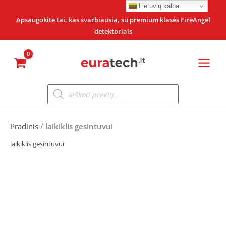
Pereiti
Lietuvių kalba
prie
Apsaugokite tai, kas svarbiausia, su premium klasės FireAngel
detektoriais
turinio
Products
search
Pradinis
/
laikiklis gesintuvui
laikiklis gesintuvui