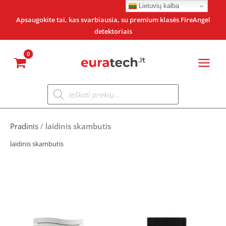
Pereiti
Lietuvių kalba
prie
Apsaugokite tai, kas svarbiausia, su premium klasės FireAngel
detektoriais
turinio
Products
search
Pradinis
/
laidinis skambutis
laidinis skambutis