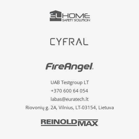
UAB Testgroup LT
+370 600 64 054
labas@euratech.lt
Riovonių g. 2A, Vilnius, LT-03154, Lietuva