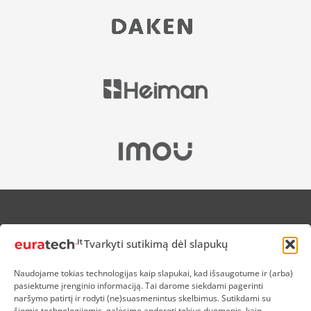
APIE MUS
Tvarkyti sutikimą dėl slapukų
NUOLAIDOS HEROJAMS
PRISTATYMAS
Naudojame tokias technologijas kaip slapukai, kad išsaugotume ir (arba)
PREKIŲ IR PINIGŲ GRĄŽINIMAS
pasiektume įrenginio informaciją. Tai darome siekdami pagerinti
ATSISKAITYMAS
naršymo patirtį ir rodyti (ne)suasmenintus skelbimus. Sutikdami su
D.U.K
šiomis technologijomis, galėsime apdoroti tokius duomenis, kaip