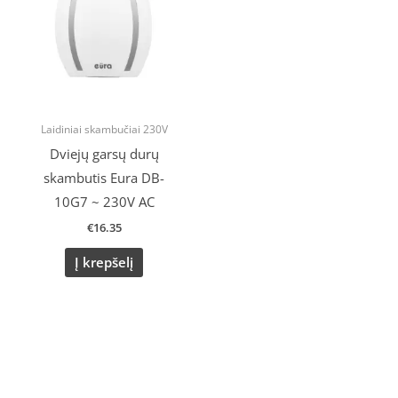
Laidiniai skambučiai 230V
Dviejų garsų durų
skambutis Eura DB-
10G7 ~ 230V AC
€
16.35
Į krepšelį