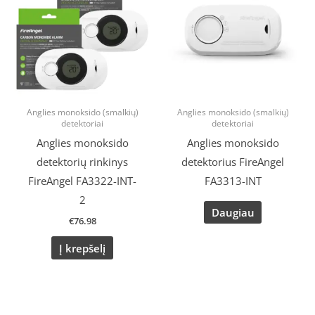
Anglies monoksido (smalkių)
Anglies monoksido (smalkių)
detektoriai
detektoriai
Anglies monoksido
Anglies monoksido
detektorių rinkinys
detektorius FireAngel
FireAngel FA3322-INT-
FA3313-INT
2
Daugiau
€
76.98
Į krepšelį