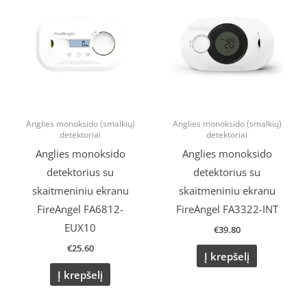
Anglies monoksido (smalkių)
Anglies monoksido (smalkių)
detektoriai
detektoriai
Anglies monoksido
Anglies monoksido
detektorius su
detektorius su
skaitmeniniu ekranu
skaitmeniniu ekranu
FireAngel FA6812-
FireAngel FA3322-INT
EUX10
€
39.80
€
25.60
Į krepšelį
Į krepšelį