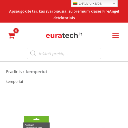
Pereiti
Lietuvių kalba
prie
Apsaugokite tai, kas svarbiausia, su premium klasės FireAngel
detektoriais
turinio
Products
search
Pradinis
/
kemperiui
kemperiui