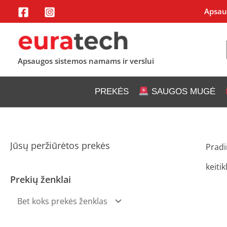
Pereiti
Apsaug
prie
turinio
Apsaugos sistemos namams ir verslui
PREKĖS
SAUGOS MUGĖ
Jūsų peržiūrėtos prekės
Pradi
keitik
Prekių ženklai