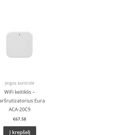
Įeigos kontrolė
WiFi keitiklis –
ršrutizatorius Eura
ACA-20C9
€
67.58
Į krepšelį