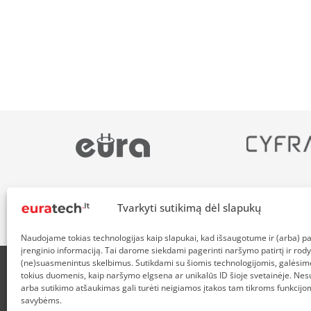
Tvarkyti sutikimą dėl slapukų
Naudojame tokias technologijas kaip slapukai, kad išsaugotume ir (arba) 
įrenginio informaciją. Tai darome siekdami pagerinti naršymo patirtį ir rody
(ne)suasmenintus skelbimus. Sutikdami su šiomis technologijomis, galėsim
tokius duomenis, kaip naršymo elgsena ar unikalūs ID šioje svetainėje. Nes
APIE MUS
NUOLAIDOS HEROJAMS
PRISTATYMAS
P
arba sutikimo atšaukimas gali turėti neigiamos įtakos tam tikroms funkcijom
savybėms.