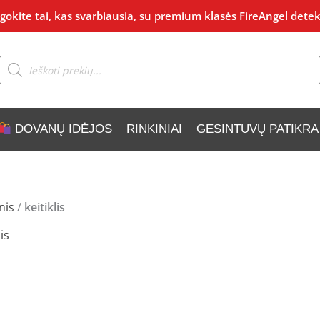
okite tai, kas svarbiausia, su premium klasės FireAngel detek
Products
search
DOVANŲ IDĖJOS
RINKINIAI
GESINTUVŲ PATIKRA
nis
/
keitiklis
lis