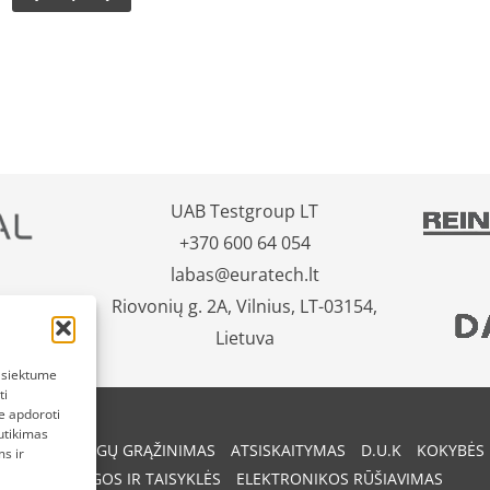
UAB Testgroup LT
+370 600 64 054
labas@euratech.lt
Riovonių g. 2A, Vilnius, LT-03154,
Lietuva
pasiektume
ti
e apdoroti
utikimas
REKIŲ IR PINIGŲ GRĄŽINIMAS
ATSISKAITYMAS
D.U.K
KOKYBĖS 
s ir
SĄLYGOS IR TAISYKLĖS
ELEKTRONIKOS RŪŠIAVIMAS