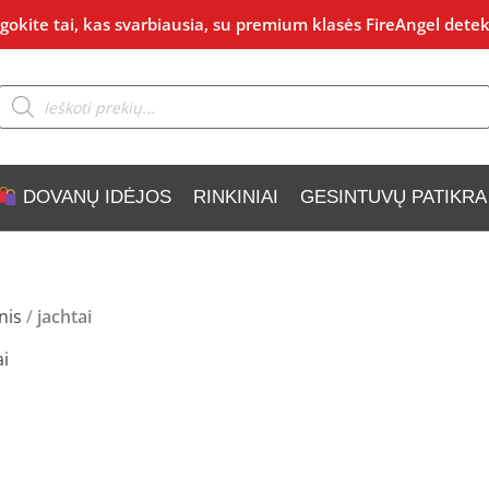
okite tai, kas svarbiausia, su premium klasės FireAngel detek
Products
search
DOVANŲ IDĖJOS
RINKINIAI
GESINTUVŲ PATIKRA
nis
/
jachtai
ai