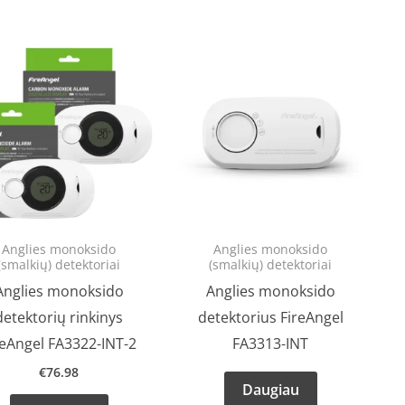
Anglies monoksido
Anglies monoksido
(smalkių) detektoriai
(smalkių) detektoriai
Anglies monoksido
Anglies monoksido
detektorių rinkinys
detektorius FireAngel
reAngel FA3322-INT-2
FA3313-INT
€
76.98
Daugiau