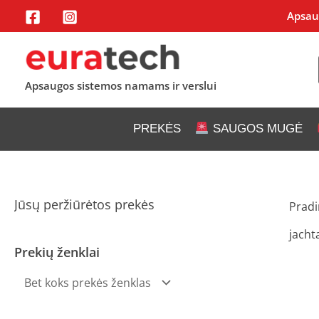
Pereiti
Apsaug
prie
turinio
Apsaugos sistemos namams ir verslui
PREKĖS
SAUGOS MUGĖ
Jūsų peržiūrėtos prekės
Pradi
jacht
Prekių ženklai