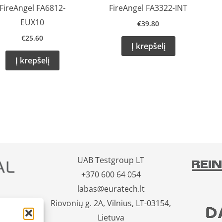
FireAngel FA6812-
FireAngel FA3322-INT
EUX10
€
39.80
€
25.60
Į krepšelį
Į krepšelį
UAB Testgroup LT
+370 600 64 054
labas@euratech.lt
Riovonių g. 2A, Vilnius, LT-03154,
Lietuva