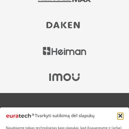
APIE MUS
Tvarkyti sutikimą dėl slapukų
NUOLAIDOS HEROJAMS
PRISTATYMAS
Naudojame tokias technologijas kaip slapukai, kad išsaugotume ir (arba)