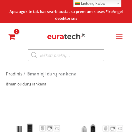
Pereiti
Lietuvių kalba
prie
Apsaugokite tai, kas svarbiausia, su premium klasės FireAngel
detektoriais
turinio
Products
search
Pradinis
/
išmanioji durų rankena
išmanioji durų rankena
Original
Current
price
price
was:
is: