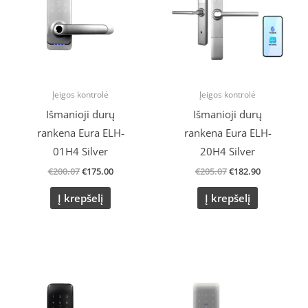
Įeigos kontrolė
Įeigos kontrolė
Išmanioji durų
Išmanioji durų
rankena Eura ELH-
rankena Eura ELH-
01H4 Silver
20H4 Silver
€
200.07
€
175.00
€
205.07
€
182.90
Į krepšelį
Į krepšelį
Original
Current
Original
Current
price
price
price
price
was:
is:
was:
is:
€200.07.
€175.00.
€209.07.
€165.79.