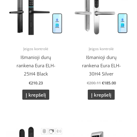
€200.11.
€185.00.
Įeigos kontrolė
Įeigos kontrolė
Išmanioji durų
Išmanioji durų
rankena Eura ELH-
rankena Eura ELH-
25H4 Black
30H4 Silver
€
210.23
€
200.11
€
185.00
Į krepšelį
Į krepšelį
Original
Current
price
price
was:
is:
€200.11.
€185.00.