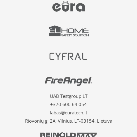
UAB Testgroup LT
+370 600 64 054
labas@euratech.lt
Riovonių g. 2A, Vilnius, LT-03154, Lietuva