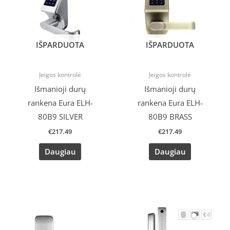
IŠPARDUOTA
IŠPARDUOTA
Įeigos kontrolė
Įeigos kontrolė
Išmanioji durų
Išmanioji durų
rankena Eura ELH-
rankena Eura ELH-
80B9 SILVER
80B9 BRASS
€
217.49
€
217.49
Daugiau
Daugiau
Original
Current
Original
Current
price
price
price
price
was:
is:
was:
is:
€200.07.
€175.00.
€205.07.
€182.90.