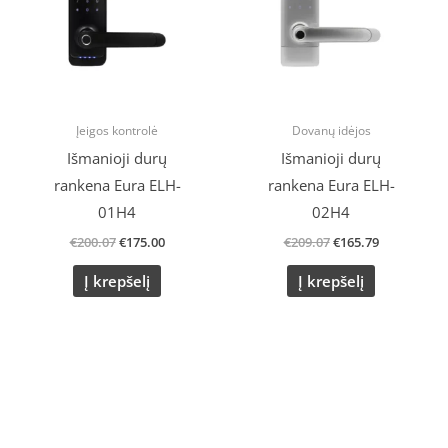
Įeigos kontrolė
Dovanų idėjos
Išmanioji durų
Išmanioji durų
rankena Eura ELH-
rankena Eura ELH-
01H4
02H4
€
200.07
€
175.00
€
209.07
€
165.79
Į krepšelį
Į krepšelį