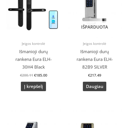
IŠPARDUOTA
Įeigos kontrolė
Įeigos kontrolė
Išmanioji durų
Išmanioji durų
rankena Eura ELH-
rankena Eura ELH-
30H4 Black
82B9 SILVER
€
200.11
€
185.00
€
217.49
Į krepšelį
Daugiau