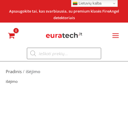
Pereiti
Lietuvių kalba
prie
Apsaugokite tai, kas svarbiausia, su premium klasės FireAngel
detektoriais
turinio
Products
search
Pradinis
/
išėjimo
išėjimo