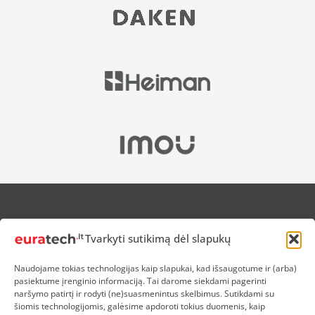
APIE MUS
Tvarkyti sutikimą dėl slapukų
NUOLAIDOS HEROJAMS
PRISTATYMAS
Naudojame tokias technologijas kaip slapukai, kad išsaugotume ir (arba)
PREKIŲ IR PINIGŲ GRĄŽINIMAS
pasiektume įrenginio informaciją. Tai darome siekdami pagerinti
ATSISKAITYMAS
naršymo patirtį ir rodyti (ne)suasmenintus skelbimus. Sutikdami su
D.U.K
šiomis technologijomis, galėsime apdoroti tokius duomenis, kaip