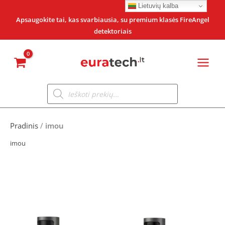
Pereiti
Lietuvių kalba
prie
Apsaugokite tai, kas svarbiausia, su premium klasės FireAngel
detektoriais
turinio
Products
search
Pradinis
/
imou
imou