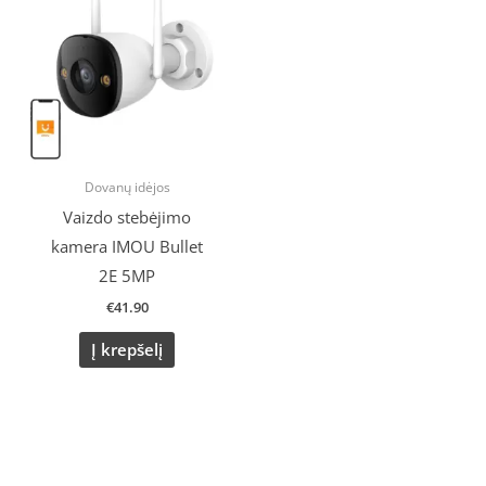
Dovanų idėjos
Vaizdo stebėjimo
kamera IMOU Bullet
2E 5MP
€
41.90
Į krepšelį