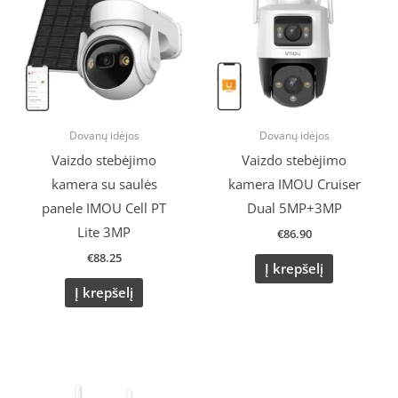
Dovanų idėjos
Dovanų idėjos
Vaizdo stebėjimo
Vaizdo stebėjimo
kamera su saulės
kamera IMOU Cruiser
panele IMOU Cell PT
Dual 5MP+3MP
Lite 3MP
€
86.90
€
88.25
Į krepšelį
Į krepšelį