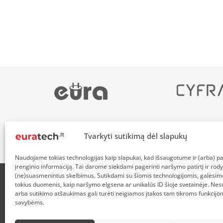
Tvarkyti sutikimą dėl slapukų
Naudojame tokias technologijas kaip slapukai, kad išsaugotume ir (arba) 
įrenginio informaciją. Tai darome siekdami pagerinti naršymo patirtį ir rody
(ne)suasmenintus skelbimus. Sutikdami su šiomis technologijomis, galėsim
tokius duomenis, kaip naršymo elgsena ar unikalūs ID šioje svetainėje. Nes
APIE MUS
NUOLAIDOS HEROJAMS
PRISTATYMAS
P
arba sutikimo atšaukimas gali turėti neigiamos įtakos tam tikroms funkcijom
savybėms.