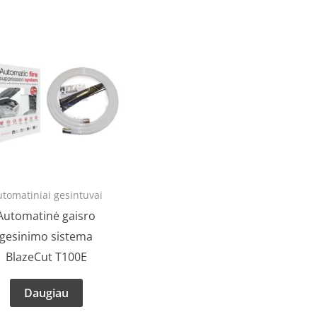
tomatiniai gesintuvai
Automatinė gaisro
gesinimo sistema
BlazeCut T100E
Daugiau