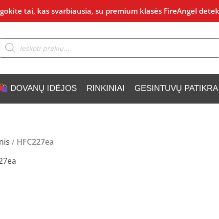
okite tai, kas svarbiausia, su premium klasės FireAngel detek
Products
search
DOVANŲ IDĖJOS
RINKINIAI
GESINTUVŲ PATIKRA
nis
/
HFC227ea
27ea