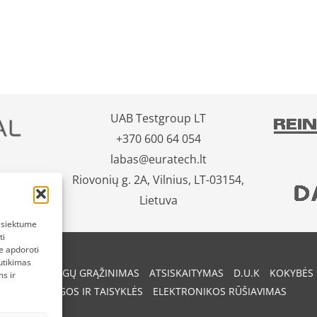
UAB Testgroup LT
+370 600 64 054
labas@euratech.lt
Riovonių g. 2A, Vilnius, LT-03154,
Lietuva
pasiektume
ti
e apdoroti
utikimas
REKIŲ IR PINIGŲ GRĄŽINIMAS
ATSISKAITYMAS
D.U.K
KOKYBĖS 
s ir
SĄLYGOS IR TAISYKLĖS
ELEKTRONIKOS RŪŠIAVIMAS