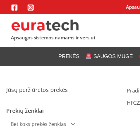
Pereiti
Apsaug
prie
turinio
Apsaugos sistemos namams ir verslui
PREKĖS
SAUGOS MUGĖ
Jūsų peržiūrėtos prekės
Pradi
HFC2
Prekių ženklai