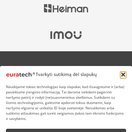
APIE MUS
Tvarkyti sutikimą dėl slapukų
NUOLAIDOS HEROJAMS
PRISTATYMAS
Naudojame tokias technologijas kaip slapukai, kad išsaugotume ir (arba)
PREKIŲ IR PINIGŲ GRĄŽINIMAS
pasiektume įrenginio informaciją. Tai darome siekdami pagerinti
ATSISKAITYMAS
naršymo patirtį ir rodyti (ne)suasmenintus skelbimus. Sutikdami su
D.U.K
šiomis technologijomis, galėsime apdoroti tokius duomenis, kaip
naršymo elgsena ar unikalūs ID šioje svetainėje. Nesutikimas arba
KOKYBĖS POLITIKA
sutikimo atšaukimas gali turėti neigiamos įtakos tam tikroms funkcijoms
SLAPUKŲ POLITIKA
ir savybėms.
PRIVATUMO POLITIKA
SĄLYGOS IR TAISYKLĖS