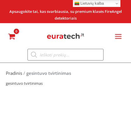
Pereiti
Lietuvių kalba
prie
Apsaugokite tai, kas svarbiausia, su premium klasės FireAngel
detektoriais
turinio
Products
search
Pradinis
/
gesintuvo tvirtinimas
gesintuvo tvirtinimas