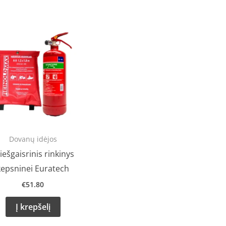
Dovanų idėjos
iešgaisrinis rinkinys
kepsninei Euratech
€
51.80
Į krepšelį