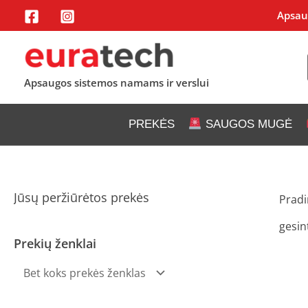
Pereiti
Apsaug
prie
turinio
Apsaugos sistemos namams ir verslui
PREKĖS
SAUGOS MUGĖ
Jūsų peržiūrėtos prekės
Pradi
gesin
Prekių ženklai