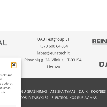
UAB Testgroup LT
+370 600 64 054
labas@euratech.lt
Riovonių g. 2A, Vilnius, LT-03154,
Lietuva
pasiektume
ti
e apdoroti
utikimas
REKIŲ IR PINIGŲ GRĄŽINIMAS
ATSISKAITYMAS
D.U.K
KOKYBĖS 
s ir
SĄLYGOS IR TAISYKLĖS
ELEKTRONIKOS RŪŠIAVIMAS