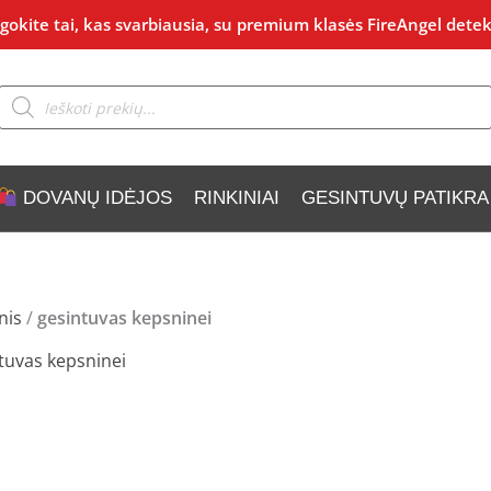
okite tai, kas svarbiausia, su premium klasės FireAngel detek
Products
search
DOVANŲ IDĖJOS
RINKINIAI
GESINTUVŲ PATIKRA
nis
/
gesintuvas kepsninei
tuvas kepsninei