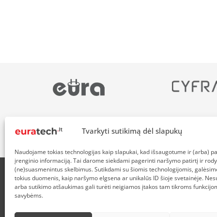
Tvarkyti sutikimą dėl slapukų
Naudojame tokias technologijas kaip slapukai, kad išsaugotume ir (arba) 
įrenginio informaciją. Tai darome siekdami pagerinti naršymo patirtį ir rody
(ne)suasmenintus skelbimus. Sutikdami su šiomis technologijomis, galėsim
tokius duomenis, kaip naršymo elgsena ar unikalūs ID šioje svetainėje. Nes
APIE MUS
NUOLAIDOS HEROJAMS
PRISTATYMAS
P
arba sutikimo atšaukimas gali turėti neigiamos įtakos tam tikroms funkcijom
savybėms.