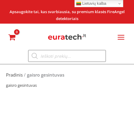
Pereiti
Lietuvių kalba
prie
Apsaugokite tai, kas svarbiausia, su premium klasės FireAngel
detektoriais
turinio
Products
search
Pradinis
/
gaisro gesintuvas
gaisro gesintuvas
Original
Current
price
price
was:
is: