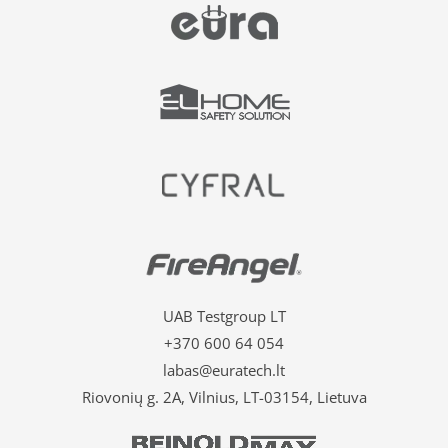
UAB Testgroup LT
+370 600 64 054
labas@euratech.lt
Riovonių g. 2A, Vilnius, LT-03154, Lietuva