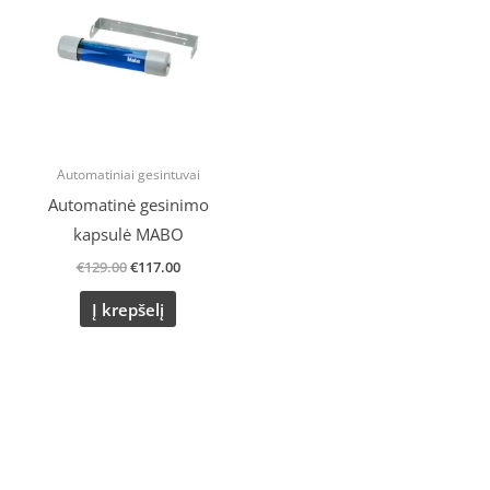
€129.00.
€117.00.
Automatiniai gesintuvai
Automatinė gesinimo
kapsulė MABO
€
129.00
€
117.00
Į krepšelį