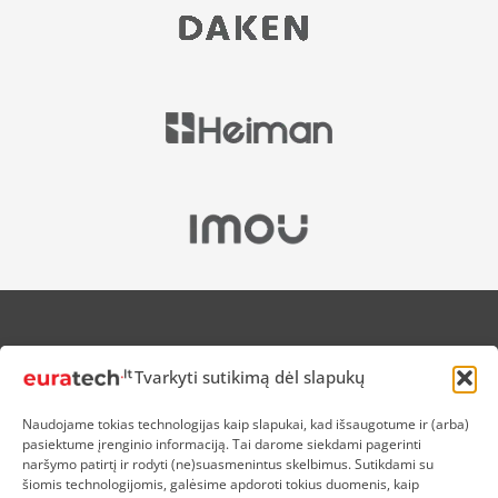
APIE MUS
Tvarkyti sutikimą dėl slapukų
NUOLAIDOS HEROJAMS
PRISTATYMAS
Naudojame tokias technologijas kaip slapukai, kad išsaugotume ir (arba)
PREKIŲ IR PINIGŲ GRĄŽINIMAS
pasiektume įrenginio informaciją. Tai darome siekdami pagerinti
ATSISKAITYMAS
naršymo patirtį ir rodyti (ne)suasmenintus skelbimus. Sutikdami su
D.U.K
šiomis technologijomis, galėsime apdoroti tokius duomenis, kaip