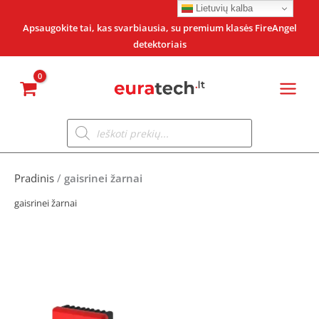
Pereiti
Lietuvių kalba
prie
Apsaugokite tai, kas svarbiausia, su premium klasės FireAngel
detektoriais
turinio
Products
search
Pradinis
/
gaisrinei žarnai
gaisrinei žarnai