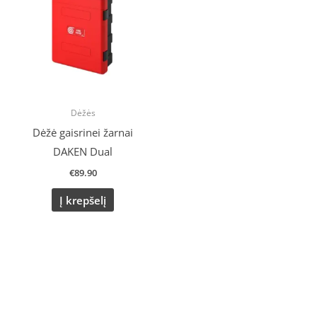
Dėžės
Dėžė gaisrinei žarnai
DAKEN Dual
€
89.90
Į krepšelį