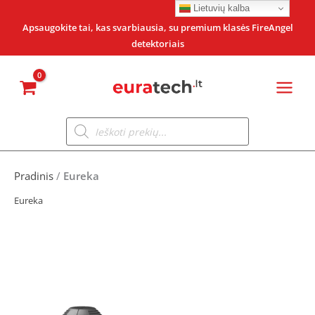
Pereiti
Lietuvių kalba
prie
Apsaugokite tai, kas svarbiausia, su premium klasės FireAngel
detektoriais
turinio
Products
search
Pradinis
/
Eureka
Eureka
Original
Current
price
price
was:
is: