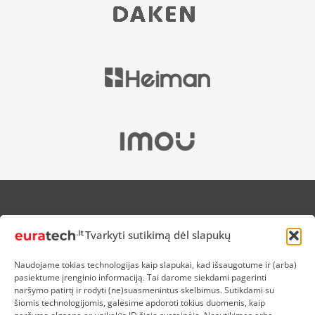
APIE MUS
Tvarkyti sutikimą dėl slapukų
NUOLAIDOS HEROJAMS
PRISTATYMAS
Naudojame tokias technologijas kaip slapukai, kad išsaugotume ir (arba)
PREKIŲ IR PINIGŲ GRĄŽINIMAS
pasiektume įrenginio informaciją. Tai darome siekdami pagerinti
ATSISKAITYMAS
naršymo patirtį ir rodyti (ne)suasmenintus skelbimus. Sutikdami su
D.U.K
šiomis technologijomis, galėsime apdoroti tokius duomenis, kaip