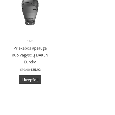
€39.90.
€35.92.
Kitos
Priekabos apsauga
nuo vagysčių DAKEN
Eureka
€
39.90
€
35.92
Į krepšelį