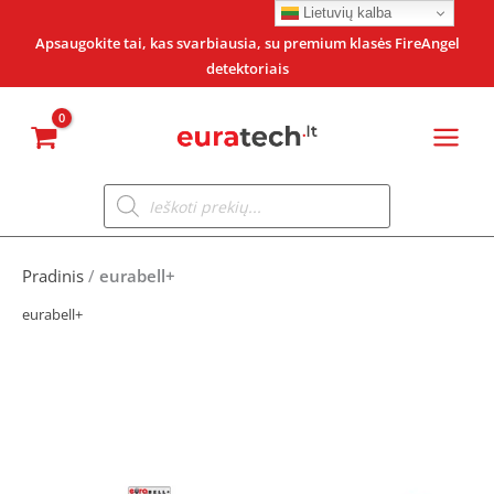
Pereiti
Lietuvių kalba
prie
Apsaugokite tai, kas svarbiausia, su premium klasės FireAngel
detektoriais
turinio
Products
search
Pradinis
/
eurabell+
eurabell+