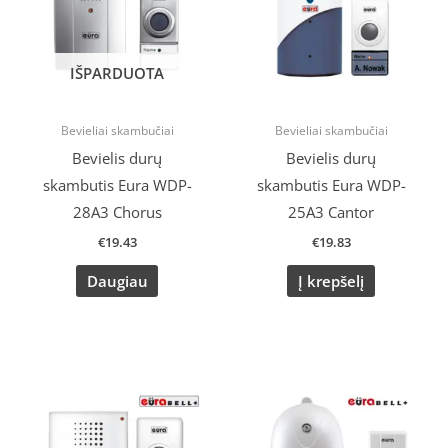
IŠPARDUOTA
Bevieliai skambučiai
Bevieliai skambučiai
Bevielis durų
Bevielis durų
skambutis Eura WDP-
skambutis Eura WDP-
28A3 Chorus
25A3 Cantor
€
19.43
€
19.83
Daugiau
Į krepšelį