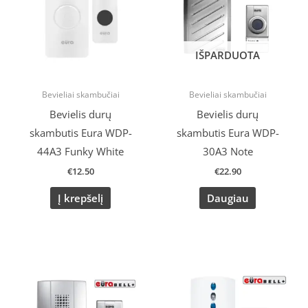
IŠPARDUOTA
Bevieliai skambučiai
Bevieliai skambučiai
Bevielis durų
Bevielis durų
skambutis Eura WDP-
skambutis Eura WDP-
44A3 Funky White
30A3 Note
€
12.50
€
22.90
Į krepšelį
Daugiau