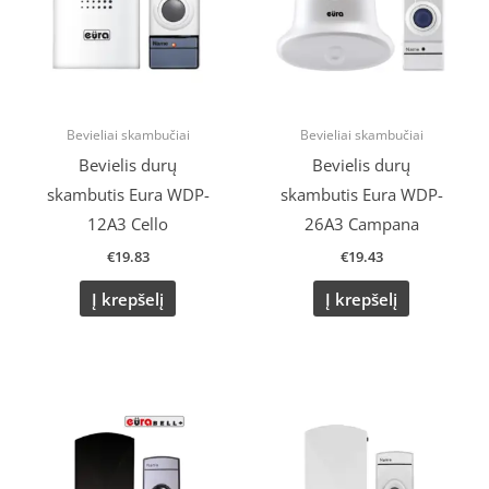
Bevieliai skambučiai
Bevieliai skambučiai
Bevielis durų
Bevielis durų
skambutis Eura WDP-
skambutis Eura WDP-
12A3 Cello
26A3 Campana
€
19.83
€
19.43
Į krepšelį
Į krepšelį
Original
Current
price
price
was:
is:
€23.54.
€20.00.