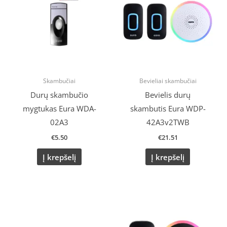
Skambučiai
Bevieliai skambučiai
Durų skambučio
Bevielis durų
mygtukas Eura WDA-
skambutis Eura WDP-
02A3
42A3v2TWB
€
5.50
€
21.51
Į krepšelį
Į krepšelį
Original
Current
price
price
was:
is:
€15.73.
€12.80.