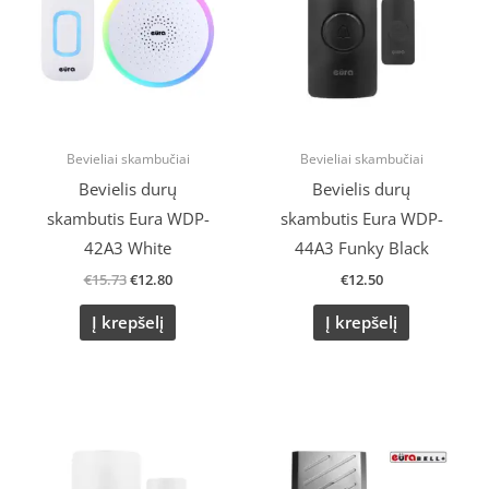
Bevieliai skambučiai
Bevieliai skambučiai
Bevielis durų
Bevielis durų
skambutis Eura WDP-
skambutis Eura WDP-
42A3 White
44A3 Funky Black
€
15.73
€
12.80
€
12.50
Į krepšelį
Į krepšelį