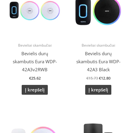
Bevieliai skambučiai
Bevieliai skambučiai
Bevielis durų
Bevielis durų
skambutis Eura WDP-
skambutis Eura WDP-
42A3v2RWB
42A3 Black
€
25.62
€
15.73
€
12.80
Į krepšelį
Į krepšelį
Original
Current
price
price
was:
is:
€15.73.
€12.80.