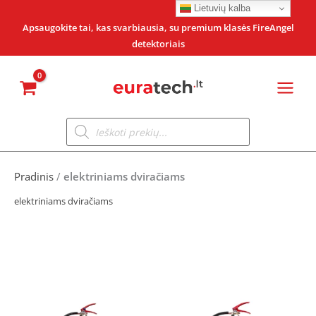
Pereiti
Lietuvių kalba
prie
Apsaugokite tai, kas svarbiausia, su premium klasės FireAngel
detektoriais
turinio
Products
search
Pradinis
/
elektriniams dviračiams
elektriniams dviračiams
Original
Current
price
price
was:
is: