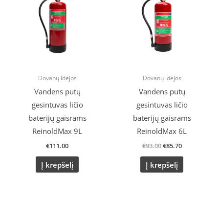
€93.00.
€85.70.
Dovanų idėjos
Dovanų idėjos
Vandens putų
Vandens putų
gesintuvas ličio
gesintuvas ličio
baterijų gaisrams
baterijų gaisrams
ReinoldMax 9L
ReinoldMax 6L
€
111.00
€
93.00
€
85.70
Į krepšelį
Į krepšelį