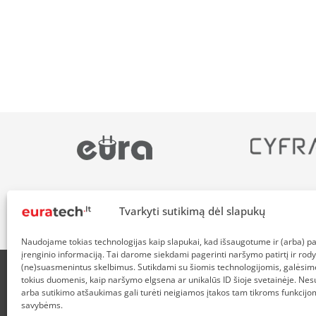
Tvarkyti sutikimą dėl slapukų
Naudojame tokias technologijas kaip slapukai, kad išsaugotume ir (arba) 
įrenginio informaciją. Tai darome siekdami pagerinti naršymo patirtį ir rody
(ne)suasmenintus skelbimus. Sutikdami su šiomis technologijomis, galėsim
tokius duomenis, kaip naršymo elgsena ar unikalūs ID šioje svetainėje. Nes
APIE MUS
NUOLAIDOS HEROJAMS
PRISTATYMAS
P
arba sutikimo atšaukimas gali turėti neigiamos įtakos tam tikroms funkcijom
savybėms.