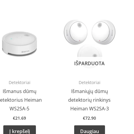
IŠPARDUOTA
Detektoriai
Detektoriai
Išmanus dūmų
Išmaniųjų dūmų
etektorius Heiman
detektorių rinkinys
WS2SA-5
Heiman WS2SA-3
€
21.69
€
72.90
Į krepšelį
Daugiau