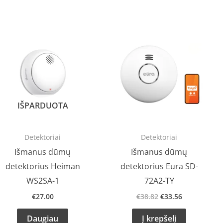
Original
Current
price
price
was:
is:
€38.82.
€33.56.
IŠPARDUOTA
Detektoriai
Detektoriai
Išmanus dūmų
Išmanus dūmų
detektorius Heiman
detektorius Eura SD-
WS2SA-1
72A2-TY
€
27.00
€
38.82
€
33.56
Daugiau
Į krepšelį