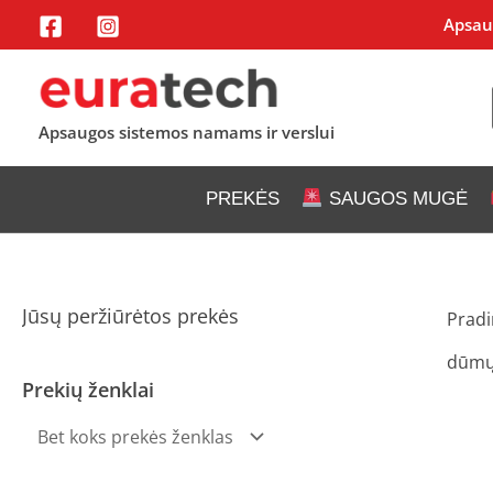
Pereiti
Apsaug
prie
turinio
Apsaugos sistemos namams ir verslui
PREKĖS
SAUGOS MUGĖ
Jūsų peržiūrėtos prekės
Pradi
dūmų
Prekių ženklai