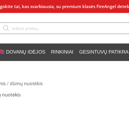
okite tai, kas svarbiausia, su premium klasės FireAngel detek
Products
search
DOVANŲ IDĖJOS
RINKINIAI
GESINTUVŲ PATIKRA
nis
/
dūmų nuotėkis
 nuotėkis