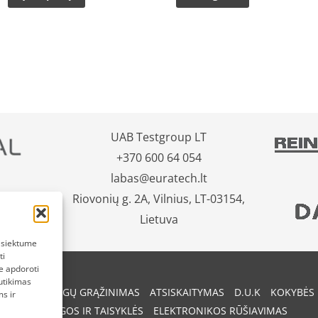
UAB Testgroup LT
+370 600 64 054
labas@euratech.lt
Riovonių g. 2A, Vilnius, LT-03154,
Lietuva
pasiektume
ti
e apdoroti
utikimas
REKIŲ IR PINIGŲ GRĄŽINIMAS
ATSISKAITYMAS
D.U.K
KOKYBĖS 
s ir
SĄLYGOS IR TAISYKLĖS
ELEKTRONIKOS RŪŠIAVIMAS