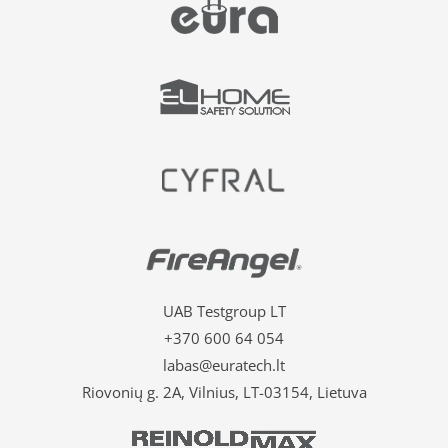
UAB Testgroup LT
+370 600 64 054
labas@euratech.lt
Riovonių g. 2A, Vilnius, LT-03154, Lietuva