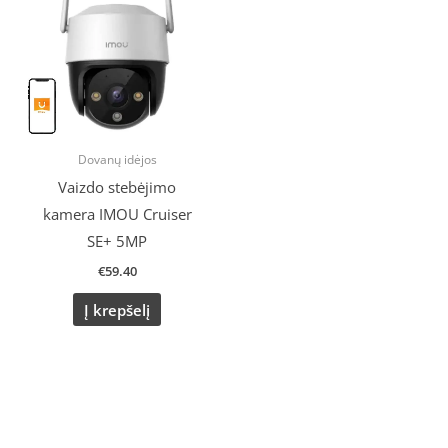
Dovanų idėjos
Vaizdo stebėjimo
kamera IMOU Cruiser
SE+ 5MP
€
59.40
Į krepšelį