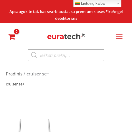
Pereiti
Lietuvių kalba
prie
Apsaugokite tai, kas svarbiausia, su premium klasės FireAngel
detektoriais
turinio
Products
search
Pradinis
/
cruiser se+
cruiser se+