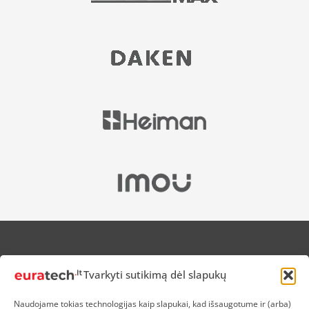
APIE MUS
Tvarkyti sutikimą dėl slapukų
NUOLAIDOS HEROJAMS
PRISTATYMAS
Naudojame tokias technologijas kaip slapukai, kad išsaugotume ir (arba)
PREKIŲ IR PINIGŲ GRĄŽINIMAS