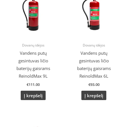
Dovanų idėjos
Dovanų idėjos
Vandens putų
Vandens putų
gesintuvas ličio
gesintuvas ličio
baterijų gaisrams
baterijų gaisrams
ReinoldMax 9L
ReinoldMax 6L
€
111.00
€
93.00
Į krepšelį
Į krepšelį
Original
Current
price
price