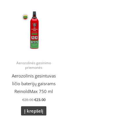
Original
Current
price
price
was:
is:
€28.00.
€23.00.
Aerozolinės gesinimo
priemonės
Aerozolinis gesintuvas
ličio baterijų gaisrams
ReinoldMax 750 ml
€
28.00
€
23.00
Į krepšelį