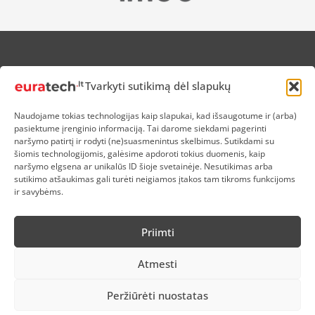
APIE MUS
Tvarkyti sutikimą dėl slapukų
NUOLAIDOS HEROJAMS
PRISTATYMAS
Naudojame tokias technologijas kaip slapukai, kad išsaugotume ir (arba)
PREKIŲ IR PINIGŲ GRĄŽINIMAS
pasiektume įrenginio informaciją. Tai darome siekdami pagerinti
ATSISKAITYMAS
naršymo patirtį ir rodyti (ne)suasmenintus skelbimus. Sutikdami su
D.U.K
šiomis technologijomis, galėsime apdoroti tokius duomenis, kaip
naršymo elgsena ar unikalūs ID šioje svetainėje. Nesutikimas arba
KOKYBĖS POLITIKA
sutikimo atšaukimas gali turėti neigiamos įtakos tam tikroms funkcijoms
SLAPUKŲ POLITIKA
ir savybėms.
PRIVATUMO POLITIKA
SĄLYGOS IR TAISYKLĖS
Priimti
ELEKTRONIKOS RŪŠIAVIMAS
Atmesti
Peržiūrėti nuostatas
2026 © Testgroup LT, UAB | Visos teisės saugomos.