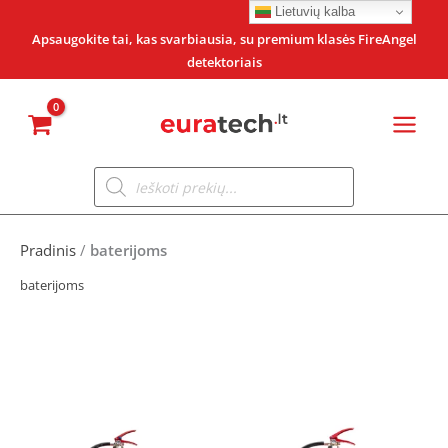
Pereiti
Lietuvių kalba
prie
Apsaugokite tai, kas svarbiausia, su premium klasės FireAngel
detektoriais
turinio
Products
search
Pradinis
/
baterijoms
baterijoms