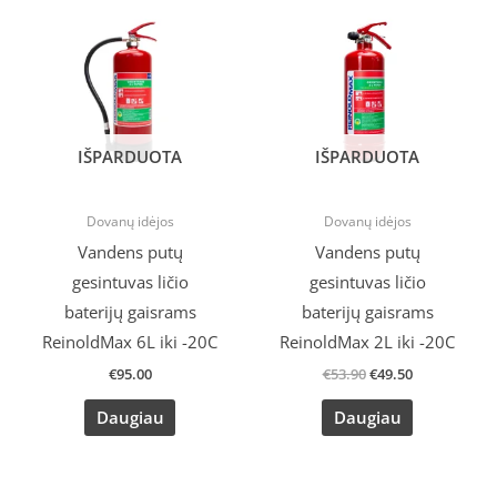
price
price
was:
is:
€53.90.
€49.50.
IŠPARDUOTA
IŠPARDUOTA
Dovanų idėjos
Dovanų idėjos
Vandens putų
Vandens putų
gesintuvas ličio
gesintuvas ličio
baterijų gaisrams
baterijų gaisrams
ReinoldMax 6L iki -20C
ReinoldMax 2L iki -20C
€
95.00
€
53.90
€
49.50
Daugiau
Daugiau