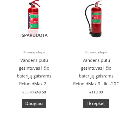
was:
is:
€53.90.
€48.50.
IŠPARDUOTA
Dovanų idėjos
Dovanų idėjos
Vandens putų
Vandens putų
gesintuvas ličio
gesintuvas ličio
baterijų gaisrams
baterijų gaisrams
ReinoldMax 2L
ReinoldMax 9L iki -20C
€
53.90
€
48.50
€
113.00
Daugiau
Į krepšelį
Original
Current