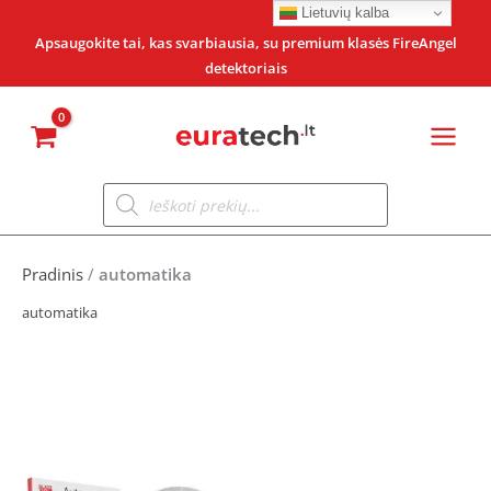
Pereiti
Lietuvių kalba
prie
Apsaugokite tai, kas svarbiausia, su premium klasės FireAngel
detektoriais
turinio
Products
search
Pradinis
/
automatika
automatika