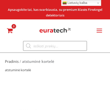
Pereiti
Lietuvių kalba
prie
Apsaugokite tai, kas svarbiausia, su premium klasės FireAngel
detektoriais
turinio
Products
search
Pradinis
/
atstuminė kortelė
atstuminė kortelė