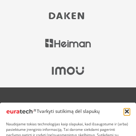
APIE MUS
Tvarkyti sutikimą dėl slapukų
NUOLAIDOS HEROJAMS
PRISTATYMAS
Naudojame tokias technologijas kaip slapukai, kad išsaugotume ir (arba)
PREKIŲ IR PINIGŲ GRĄŽINIMAS
pasiektume įrenginio informaciją. Tai darome siekdami pagerinti
ATSISKAITYMAS
naršymo patirtį ir rodyti (ne)suasmenintus skelbimus. Sutikdami su