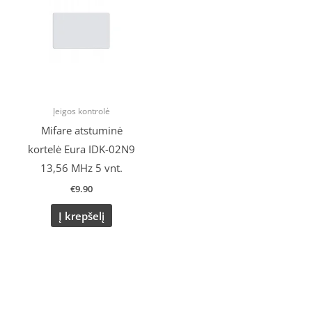
Įeigos kontrolė
Mifare atstuminė
kortelė Eura IDK-02N9
13,56 MHz 5 vnt.
€
9.90
Į krepšelį