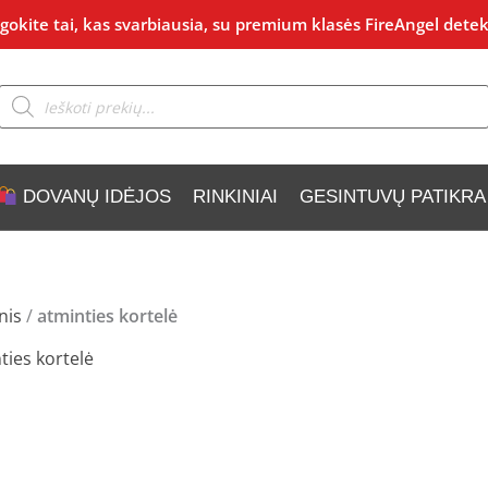
okite tai, kas svarbiausia, su premium klasės FireAngel detek
Products
search
DOVANŲ IDĖJOS
RINKINIAI
GESINTUVŲ PATIKRA
nis
/
atminties kortelė
ties kortelė