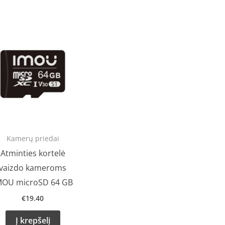
Kamerų priedai
Atminties kortelė
vaizdo kameroms
MOU microSD 64 GB
€
19.40
Į krepšelį