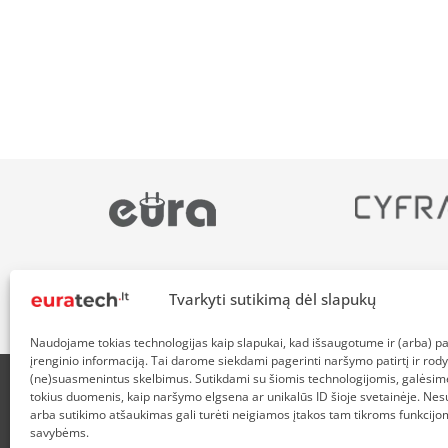
Tvarkyti sutikimą dėl slapukų
Naudojame tokias technologijas kaip slapukai, kad išsaugotume ir (arba) 
įrenginio informaciją. Tai darome siekdami pagerinti naršymo patirtį ir rody
(ne)suasmenintus skelbimus. Sutikdami su šiomis technologijomis, galėsim
tokius duomenis, kaip naršymo elgsena ar unikalūs ID šioje svetainėje. Nes
APIE MUS
NUOLAIDOS HEROJAMS
PRISTATYMAS
P
arba sutikimo atšaukimas gali turėti neigiamos įtakos tam tikroms funkcijom
savybėms.