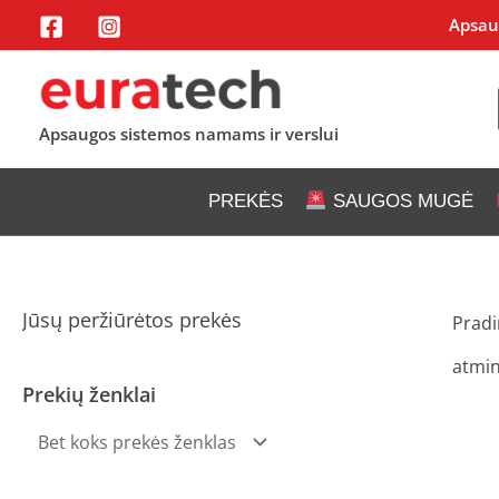
Pereiti
Apsaug
prie
turinio
Apsaugos sistemos namams ir verslui
PREKĖS
SAUGOS MUGĖ
Jūsų peržiūrėtos prekės
Pradi
atmin
Prekių ženklai