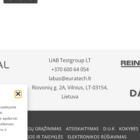
UAB Testgroup LT
+370 600 64 054
labas@euratech.lt
Riovonių g. 2A, Vilnius, LT-03154,
Lietuva
pasiektume
ti
e apdoroti
utikimas
REKIŲ IR PINIGŲ GRĄŽINIMAS
ATSISKAITYMAS
D.U.K
KOKYBĖS 
s ir
SĄLYGOS IR TAISYKLĖS
ELEKTRONIKOS RŪŠIAVIMAS