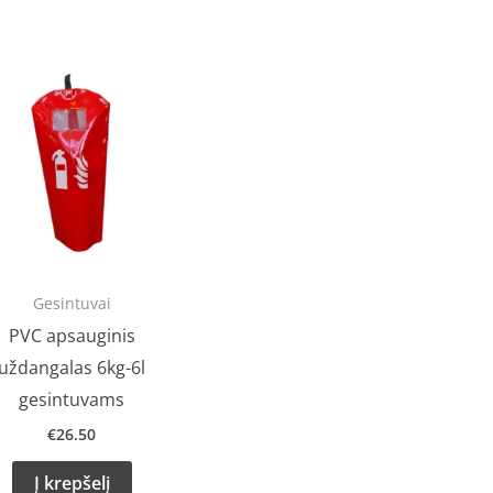
Gesintuvai
PVC apsauginis
uždangalas 6kg-6l
gesintuvams
€
26.50
Į krepšelį