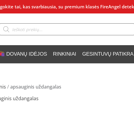
okite tai, kas svarbiausia, su premium klasės FireAngel detek
Products
search
DOVANŲ IDĖJOS
RINKINIAI
GESINTUVŲ PATIKRA
nis
/
apsauginis uždangalas
ginis uždangalas