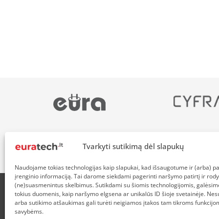
Tvarkyti sutikimą dėl slapukų
Naudojame tokias technologijas kaip slapukai, kad išsaugotume ir (arba) 
įrenginio informaciją. Tai darome siekdami pagerinti naršymo patirtį ir rody
(ne)suasmenintus skelbimus. Sutikdami su šiomis technologijomis, galėsim
tokius duomenis, kaip naršymo elgsena ar unikalūs ID šioje svetainėje. Nes
APIE MUS
NUOLAIDOS HEROJAMS
PRISTATYMAS
P
arba sutikimo atšaukimas gali turėti neigiamos įtakos tam tikroms funkcijom
savybėms.