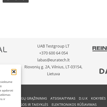
UAB Testgroup LT
+370 600 64 054
labas@euratech.lt
Riovonių g. 2A, Vilnius, LT-03154,
Lietuva
pasiektume
ti
e apdoroti
utikimas
REKIŲ IR PINIGŲ GRĄŽINIMAS
ATSISKAITYMAS
D.U.K
KOKYBĖS 
s ir
SĄLYGOS IR TAISYKLĖS
ELEKTRONIKOS RŪŠIAVIMAS