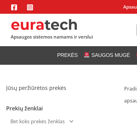
Pereiti
Apsaug
prie
turinio
Apsaugos sistemos namams ir verslui
PREKĖS
SAUGOS MUGĖ
Jūsų peržiūrėtos prekės
Pradi
apsau
Prekių ženklai