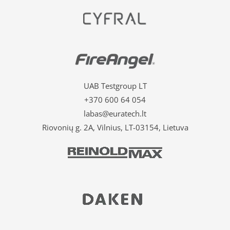
UAB Testgroup LT
+370 600 64 054
labas@euratech.lt
Riovonių g. 2A, Vilnius, LT-03154, Lietuva