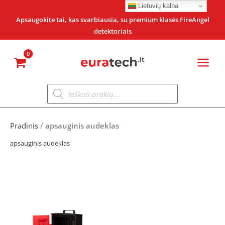
Pereiti
Lietuvių kalba
prie
Apsaugokite tai, kas svarbiausia, su premium klasės FireAngel
detektoriais
turinio
Products
search
Pradinis
/
apsauginis audeklas
apsauginis audeklas