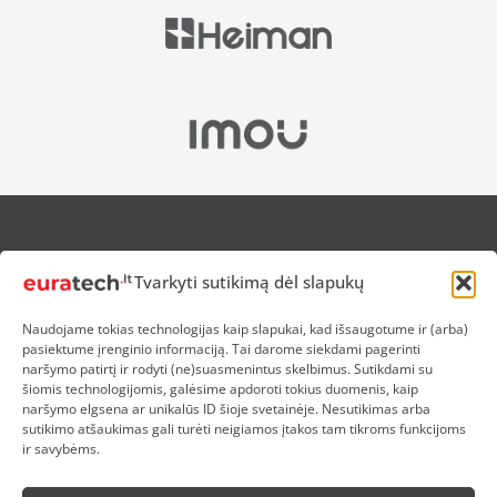
APIE MUS
Tvarkyti sutikimą dėl slapukų
NUOLAIDOS HEROJAMS
PRISTATYMAS
Naudojame tokias technologijas kaip slapukai, kad išsaugotume ir (arba)
PREKIŲ IR PINIGŲ GRĄŽINIMAS
pasiektume įrenginio informaciją. Tai darome siekdami pagerinti
ATSISKAITYMAS
naršymo patirtį ir rodyti (ne)suasmenintus skelbimus. Sutikdami su
D.U.K
šiomis technologijomis, galėsime apdoroti tokius duomenis, kaip
naršymo elgsena ar unikalūs ID šioje svetainėje. Nesutikimas arba
KOKYBĖS POLITIKA
sutikimo atšaukimas gali turėti neigiamos įtakos tam tikroms funkcijoms
SLAPUKŲ POLITIKA
ir savybėms.
PRIVATUMO POLITIKA
SĄLYGOS IR TAISYKLĖS