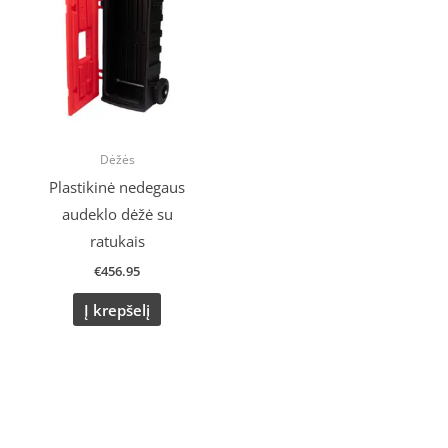
Dėžės
Plastikinė nedegaus
audeklo dėžė su
ratukais
€
456.95
Į krepšelį