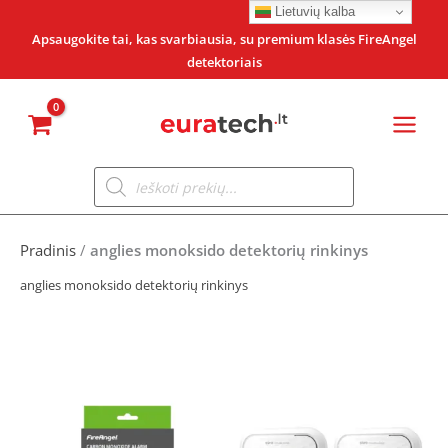
Pereiti
Lietuvių kalba
prie
Apsaugokite tai, kas svarbiausia, su premium klasės FireAngel
detektoriais
turinio
Products
search
Pradinis
/
anglies monoksido detektorių rinkinys
anglies monoksido detektorių rinkinys