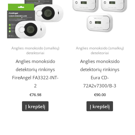
Anglies monoksido (smalkių)
Anglies monoksido (smalkių)
detektoriai
detektoriai
Anglies monoksido
Anglies monoksido
detektorių rinkinys
detektorių rinkinys
FireAngel FA3322-INT-
Eura CD-
2
72A2v7300/B-3
€
76.98
€
90.00
Į krepšelį
Į krepšelį