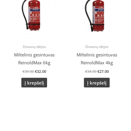
€39.00.
€32.00.
€34.00.
€27.00.
Dovanų idėjos
Dovanų idėjos
Miltelinis gesintuvas
Miltelinis gesintuvas
ReinoldMax 6kg
ReinoldMax 4kg
€
39.00
€
32.00
€
34.00
€
27.00
Į krepšelį
Į krepšelį