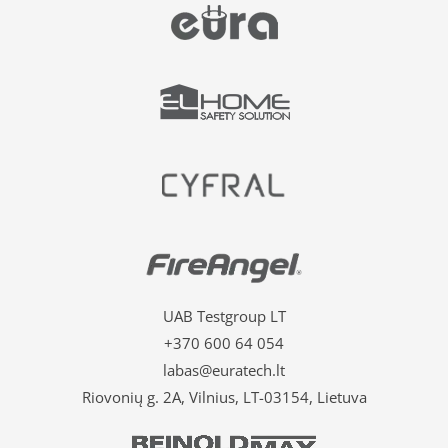
UAB Testgroup LT
+370 600 64 054
labas@euratech.lt
Riovonių g. 2A, Vilnius, LT-03154, Lietuva