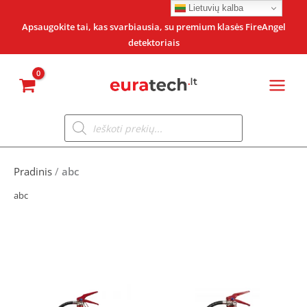
Pereiti
Lietuvių kalba
prie
Apsaugokite tai, kas svarbiausia, su premium klasės FireAngel
detektoriais
turinio
Products
search
Pradinis
/
abc
abc
Original
Current
Original
Current
price
price
price
price
was:
is:
was:
is: