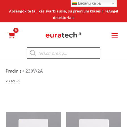
Pereiti
Lietuvių kalba
prie
Apsaugokite tai, kas svarbiausia, su premium klasės FireAngel
detektoriais
turinio
Products
search
Pradinis
/
230V/2A
230V/2A