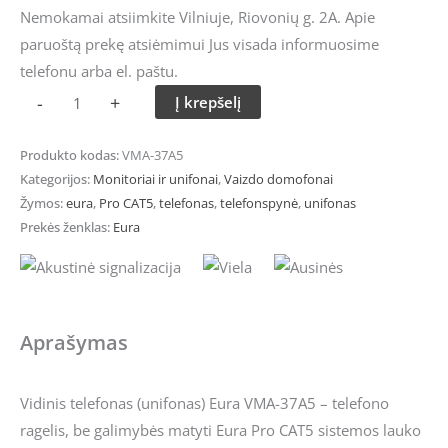
Nemokamai atsiimkite Vilniuje, Riovonių g. 2A. Apie
paruoštą prekę atsiėmimui Jus visada informuosime
telefonu arba el. paštu.
-
+
Į krepšelį
Produkto kodas:
VMA-37A5
Kategorijos:
Monitoriai ir unifonai
,
Vaizdo domofonai
Žymos:
eura
,
Pro CAT5
,
telefonas
,
telefonspynė
,
unifonas
Prekės ženklas:
Eura
Aprašymas
Vidinis telefonas (unifonas) Eura VMA-37A5 – telefono
ragelis, be galimybės matyti Eura Pro CAT5 sistemos lauko