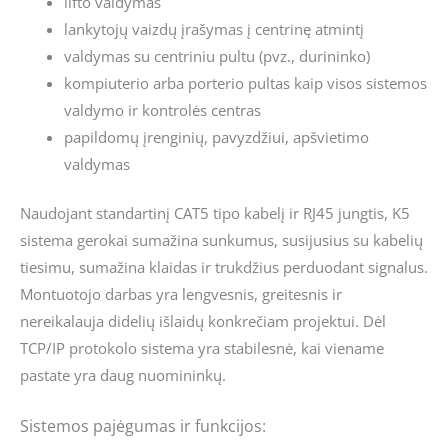
lifto valdymas
lankytojų vaizdų įrašymas į centrinę atmintį
valdymas su centriniu pultu (pvz., durininko)
kompiuterio arba porterio pultas kaip visos sistemos
valdymo ir kontrolės centras
papildomų įrenginių, pavyzdžiui, apšvietimo
valdymas
Naudojant standartinį CAT5 tipo kabelį ir RJ45 jungtis, K5
sistema gerokai sumažina sunkumus, susijusius su kabelių
tiesimu, sumažina klaidas ir trukdžius perduodant signalus.
Montuotojo darbas yra lengvesnis, greitesnis ir
nereikalauja didelių išlaidų konkrečiam projektui. Dėl
TCP/IP protokolo sistema yra stabilesnė, kai viename
pastate yra daug nuomininkų.
Sistemos pajėgumas ir funkcijos: