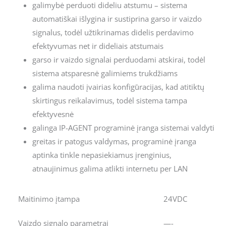
galimybė perduoti dideliu atstumu – sistema
automatiškai išlygina ir sustiprina garso ir vaizdo
signalus, todėl užtikrinamas didelis perdavimo
efektyvumas net ir dideliais atstumais
garso ir vaizdo signalai perduodami atskirai, todėl
sistema atsparesnė galimiems trukdžiams
galima naudoti įvairias konfigūracijas, kad atitiktų
skirtingus reikalavimus, todėl sistema tampa
efektyvesnė
galinga IP-AGENT programinė įranga sistemai valdyti
greitas ir patogus valdymas, programinė įranga
aptinka tinkle nepasiekiamus įrenginius,
atnaujinimus galima atlikti internetu per LAN
Maitinimo įtampa
24VDC
Vaizdo signalo parametrai
—-