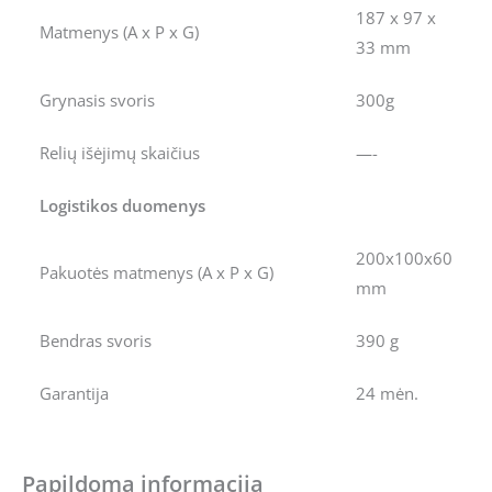
187 x 97 x
Matmenys (A x P x G)
33 mm
Grynasis svoris
300g
Relių išėjimų skaičius
—-
Logistikos duomenys
200x100x60
Pakuotės matmenys (A x P x G)
mm
Bendras svoris
390 g
Garantija
24 mėn.
Papildoma informacija