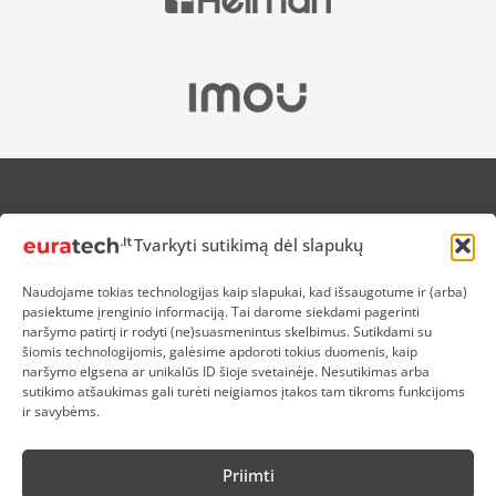
APIE MUS
Tvarkyti sutikimą dėl slapukų
NUOLAIDOS HEROJAMS
PRISTATYMAS
Naudojame tokias technologijas kaip slapukai, kad išsaugotume ir (arba)
PREKIŲ IR PINIGŲ GRĄŽINIMAS
pasiektume įrenginio informaciją. Tai darome siekdami pagerinti
ATSISKAITYMAS
naršymo patirtį ir rodyti (ne)suasmenintus skelbimus. Sutikdami su
D.U.K
šiomis technologijomis, galėsime apdoroti tokius duomenis, kaip
naršymo elgsena ar unikalūs ID šioje svetainėje. Nesutikimas arba
KOKYBĖS POLITIKA
sutikimo atšaukimas gali turėti neigiamos įtakos tam tikroms funkcijoms
SLAPUKŲ POLITIKA
ir savybėms.
PRIVATUMO POLITIKA
SĄLYGOS IR TAISYKLĖS
Priimti
ELEKTRONIKOS RŪŠIAVIMAS