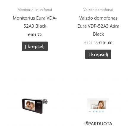
Monitoriai ir unifonai
Vaizdo domofonai
Monitorius Eura VDA-
Vaizdo domofonas
52A3 Black
Eura VDP-52A3 Atira
Black
€
101.72
€
121.35
€
101.00
Į krepšelį
Į krepšelį
Original
Current
Original
Current
price
price
price
price
was:
is:
was:
is:
€68.90.
€59.90.
€200.89.
€163.00.
IŠPARDUOTA