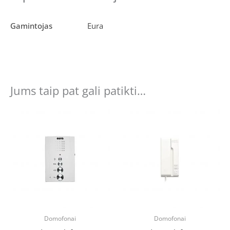
Gamintojas
Eura
Jums taip pat gali patikti…
Original
Current
price
price
was:
is:
€36.06.
€27.00.
Domofonai
Domofonai