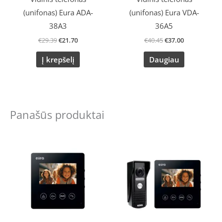
(unifonas) Eura ADA-
(unifonas) Eura VDA-
38A3
36A5
€
29.39
€
21.70
€
40.45
€
37.00
Į krepšelį
Daugiau
Panašūs produktai
Original
Current
price
price
was:
is:
€121.35.
€101.00.