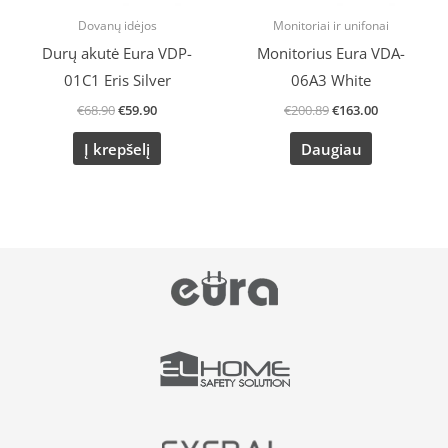
Dovanų idėjos
Monitoriai ir unifonai
Durų akutė Eura VDP-
Monitorius Eura VDA-
01C1 Eris Silver
06A3 White
€
68.90
€
59.90
€
200.89
€
163.00
Į krepšelį
Daugiau