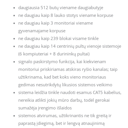
daugiausia 512 butų viename daugiabutyje
ne daugiau kaip 8 lauko stotys viename korpuse
ne daugiau kaip 3 monitoriai viename
gyvenamajame korpuse
ne daugiau kaip 239 blokai visame tinkle
ne daugiau kaip 14 centrinių pultų vienoje sistemoje
(6 kompiuteriai + 8 durininkų pultai)
signalo paskirstymo funkcija, kai kiekvienam
monitoriui priskiriamas atskiras ryšio kanalas; taip
užtikrinama, kad bet koks vieno monitoriaus
gedimas nesutrikdytų likusios sistemos veikimo
sistema leidžia tinkle naudoti esamus CAT5 kabelius,
nereikia atlikti jokių mūro darbų, todėl gerokai
sumažėja įrengimo išlaidos
sistemos atvirumas, užtikrinantis ne tik greitą ir
paprastą įdiegimą, bet ir lengvą atnaujinimą