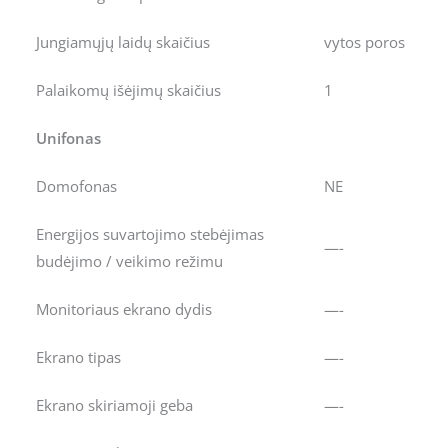
Jungiamųjų laidų skaičius
vytos poros
Palaikomų išėjimų skaičius
1
Unifonas
Domofonas
NE
Energijos suvartojimo stebėjimas
—-
budėjimo / veikimo režimu
Monitoriaus ekrano dydis
—-
Ekrano tipas
—-
Ekrano skiriamoji geba
—-