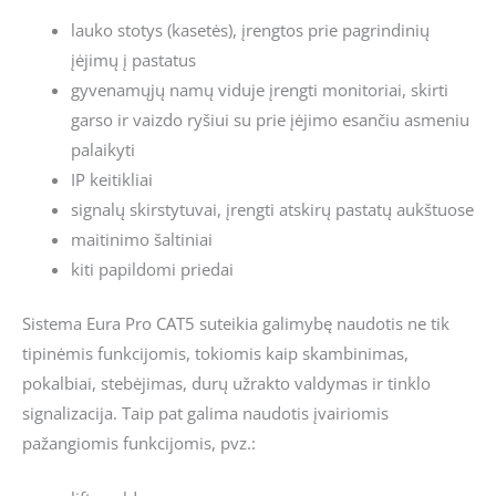
lauko stotys (kasetės), įrengtos prie pagrindinių
įėjimų į pastatus
gyvenamųjų namų viduje įrengti monitoriai, skirti
garso ir vaizdo ryšiui su prie įėjimo esančiu asmeniu
palaikyti
IP keitikliai
signalų skirstytuvai, įrengti atskirų pastatų aukštuose
maitinimo šaltiniai
kiti papildomi priedai
Sistema Eura Pro CAT5 suteikia galimybę naudotis ne tik
tipinėmis funkcijomis, tokiomis kaip skambinimas,
pokalbiai, stebėjimas, durų užrakto valdymas ir tinklo
signalizacija. Taip pat galima naudotis įvairiomis
pažangiomis funkcijomis, pvz.: