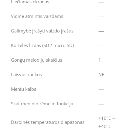
Liečiamas ekranas
—-
Vidinė atmintis vaizdams
—-
Galimybė įrašyti vaizdo įrašus
—-
Kortelės lizdas (SD / micro SD)
—-
Gongų melodijų skaičius
1
Laisvos rankos
NE
Meniu kalba
—-
Skaitmeninio rėmelio funkcija
—-
+10ºC ~
Darbinės temperatūros diapazonas
+40ºC