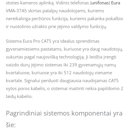
stoties kameros aplinką. Vidinis telefonas (
unifonas
)
Eura
VMA-37A5 skirtas patalpų naudotojams, kuriems
nereikalinga peržiūros funkcija, kuriems pakanka pokalbio
ir nuotolinio užrakto prie įėjimo valdymo funkcijų.
Sistema Eura Pro CAT5 yra idealus sprendimas
gyvenamiesiems pastatams, kuriuose yra daug naudotojų,
sukurtas pagal naujovišką technologiją. Ji leidžia įrengti
vaizdo durų įėjimo sistemas iki 239 gyvenamųjų namų
kvartaluose, kuriuose yra iki 512 naudotojų viename
kvartale. Signalui perduoti daugiausia naudojamas CAT5
vytos poros kabelis, o sistemai maitinti reikia papildomo 2
laidų kabelio.
Pagrindiniai sistemos komponentai yra
šie: