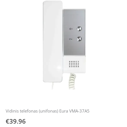
Vidinis
telefonas
(unifonas)
Eura
VMA-
37A5
Vidinis telefonas (unifonas) Eura VMA-37A5
€
39.96