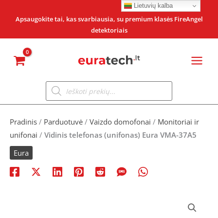
Pereiti
Lietuvių kalba
prie
Apsaugokite tai, kas svarbiausia, su premium klasės FireAngel
detektoriais
turinio
Products
search
Pradinis
/
Parduotuvė
/
Vaizdo domofonai
/
Monitoriai ir
unifonai
/
Vidinis telefonas (unifonas) Eura VMA-37A5
Eura
produkto
kiekis: