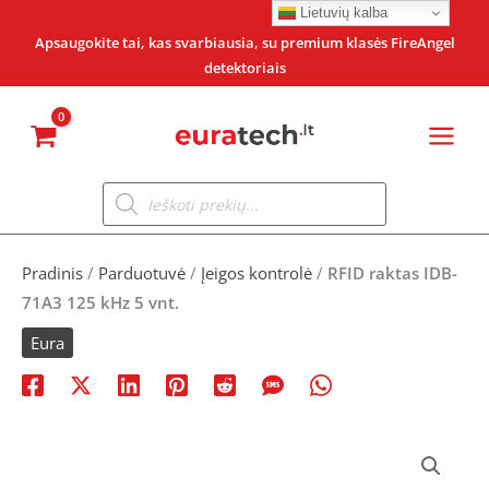
Pereiti
Lietuvių kalba
prie
Apsaugokite tai, kas svarbiausia, su premium klasės FireAngel
detektoriais
turinio
Products
search
Pradinis
/
Parduotuvė
/
Įeigos kontrolė
/
RFID raktas IDB-
71A3 125 kHz 5 vnt.
Eura
produkto
kiekis: