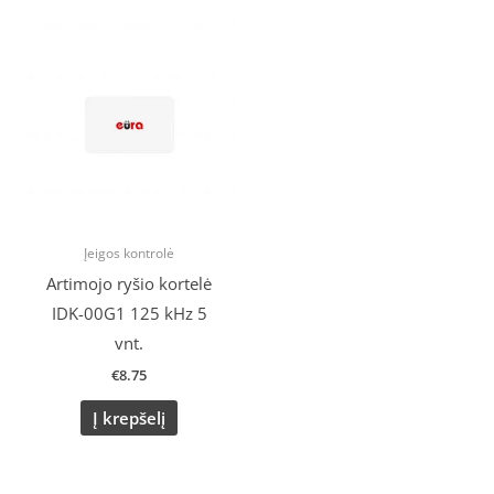
Įeigos kontrolė
Artimojo ryšio kortelė
IDK-00G1 125 kHz 5
vnt.
€
8.75
Į krepšelį