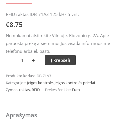
RFID raktas IDB-71A3 125 kHz 5 vnt.
€
8.75
Nemokamai atsiimkite Vilniuje, Riovonių g. 2A. Apie
paruoštą prekę atsiėmimui Jus visada informuosime
telefonu arba el. paštu.
-
+
Į krepšelį
Produkto kodas:
IDB-71A3
Kategorijos:
Įeigos kontrolė
,
Įeigos kontrolės priedai
Žymos:
raktas
,
RFID
Prekės ženklas:
Eura
Aprašymas